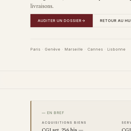
livraisons.
AUDITER UN DOSSIER
→
RETOUR AU HU
Paris · Genève · Marseille · Cannes · Lisbonne
— EN BREF
ACQUISITIONS BIENS
SER
CGI art. 256 bis —
CGI 