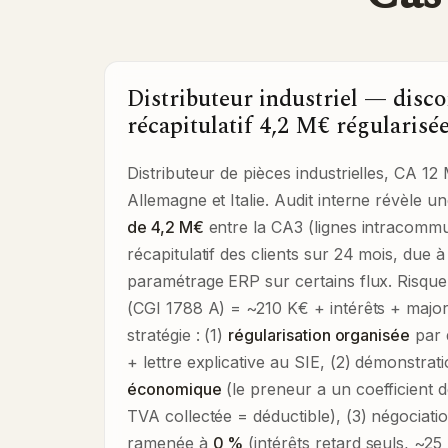
Distributeur industriel — disco
récapitulatif 4,2 M€ régularisé
Distributeur de pièces industrielles, CA 12
Allemagne et Italie. Audit interne révèle u
de 4,2 M€
entre la CA3 (lignes intracommun
récapitulatif des clients sur 24 mois, due 
paramétrage ERP sur certains flux. Risqu
(CGI 1788 A) = ~210 K€ + intérêts + majora
stratégie : (1)
régularisation organisée
par d
+ lettre explicative au SIE, (2) démonstrat
économique
(le preneur a un coefficient 
TVA collectée = déductible), (3) négociati
ramenée à
0 %
(intérêts retard seuls, ~25 