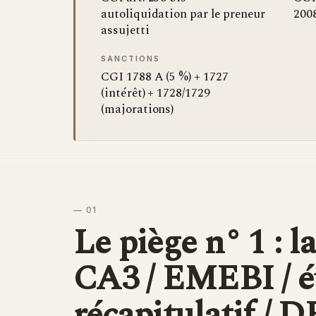
autoliquidation par le preneur
2008
assujetti
SANCTIONS
CGI 1788 A (5 %) + 1727
(intérêt) + 1728/1729
(majorations)
— 01
Le piège n° 1 : l
CA3 / EMEBI / é
récapitulatif / 