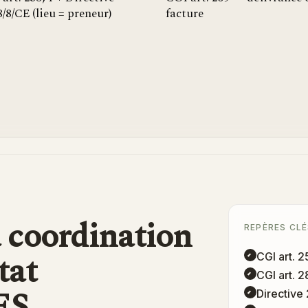
/8/CE (lieu = preneur)
facture
a coordination
REPÈRES CLÉ
tat
CGI art. 2
CGI art. 2
DES
Directive