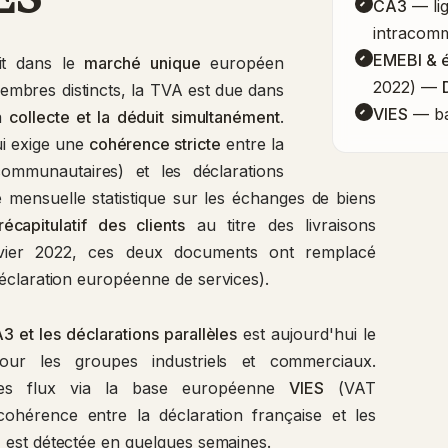
CA3
— lig
intracomm
EMEBI & ét
rit dans le
marché unique
européen
2022) —
membres distincts, la TVA est due dans
VIES
— ba
la
collecte et la déduit simultanément
.
i exige une
cohérence stricte
entre la
ommunautaires) et les déclarations
mensuelle statistique sur les échanges de biens
récapitulatif des clients
au titre des livraisons
ier 2022, ces deux documents ont remplacé
claration européenne de services).
3 et les déclarations parallèles
est aujourd'hui le
ur les groupes industriels et commerciaux.
t les flux via la base européenne
VIES
(VAT
hérence entre la déclaration française et les
 est détectée en quelques semaines.