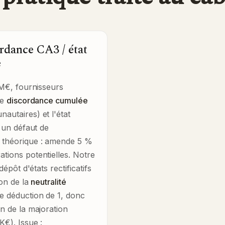
rdance CA3 / état
e
 M€, fournisseurs
ne
discordance cumulée
autaires) et l'état
à un défaut de
e théorique : amende 5 %
tions potentielles. Notre
épôt d'états rectificatifs
ion de la
neutralité
de déduction de 1, donc
on de la majoration
K€). Issue :