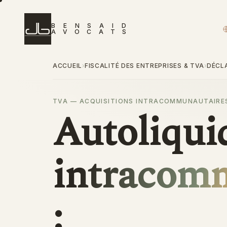
B
E
N
S
A
I
D
A
V
O
C
A
T
S
ACCUEIL
FISCALITÉ DES ENTREPRISES & TVA
DÉCL
›
›
TVA — ACQUISITIONS INTRACOMMUNAUTAIRES
Autoliqui
intracom
: