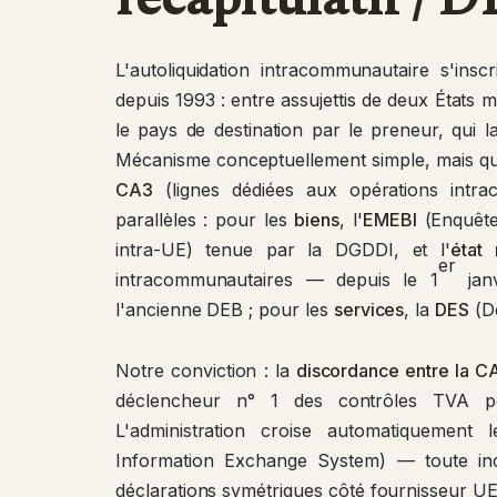
L'autoliquidation intracommunautaire s'insc
depuis 1993 : entre assujettis de deux États 
le pays de destination par le preneur, qui 
Mécanisme conceptuellement simple, mais qu
CA3
(lignes dédiées aux opérations intrac
parallèles : pour les
biens
, l'
EMEBI
(Enquête 
intra-UE) tenue par la DGDDI, et l'
état 
er
intracommunautaires — depuis le 1
janv
l'ancienne DEB ; pour les
services
, la
DES
(Dé
Notre conviction : la
discordance entre la CA
déclencheur n° 1 des contrôles TVA po
L'administration croise automatiquemen
Information Exchange System) — toute inco
déclarations symétriques côté fournisseur UE