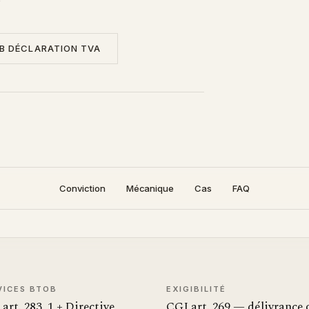
B DÉCLARATION TVA
Conviction
Mécanique
Cas
FAQ
VICES BTOB
EXIGIBILITÉ
art. 283, 1 + Directive
CGI art. 269 — délivrance 