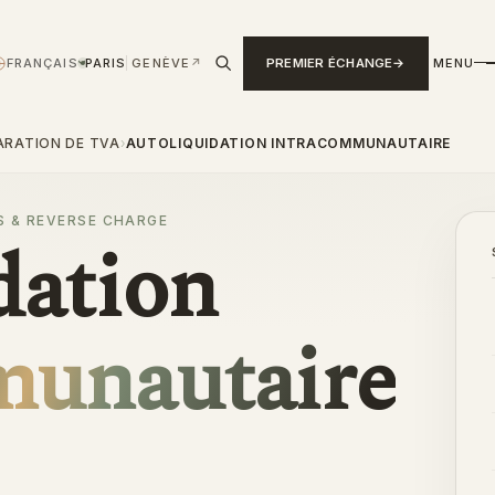
FRANÇAIS
PARIS
GENÈVE
↗
PREMIER ÉCHANGE
MENU
›
ARATION DE TVA
›
AUTOLIQUIDATION INTRACOMMUNAUTAIRE
 & REVERSE CHARGE
dation
munautaire