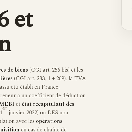
6 et
on
es de biens
(CGI art. 256 bis) et les
lières
(CGI art. 283, 1 + 269), la TVA
assujetti établi en France.
reneur a un coefficient de déduction
MEBI
et
état récapitulatif des
er
1
janvier 2022) ou DES non
ulation avec les
opérations
uisition
en cas de chaîne de