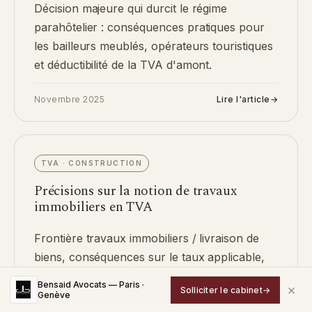
Décision majeure qui durcit le régime
parahôtelier : conséquences pratiques pour
les bailleurs meublés, opérateurs touristiques
et déductibilité de la TVA d'amont.
Novembre 2025
Lire l'article
→
TVA · CONSTRUCTION
Précisions sur la notion de travaux
immobiliers en TVA
Frontière travaux immobiliers / livraison de
biens, conséquences sur le taux applicable,
l'autoliquidation et la déduction. Lecture
Bensaid Avocats — Paris ·
×
Solliciter le cabinet
→
pratique pour entreprises du BTP et maîtres
Genève