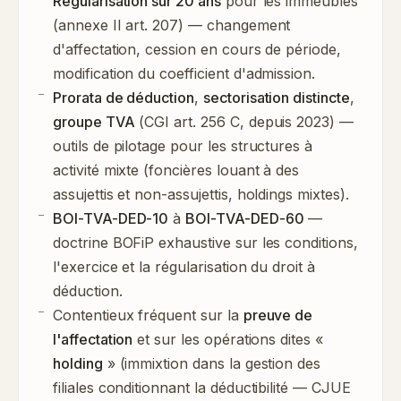
Régularisation sur 20 ans
pour les immeubles
(annexe II art. 207) — changement
d'affectation, cession en cours de période,
modification du coefficient d'admission.
Prorata de déduction
,
sectorisation distincte
,
groupe TVA
(CGI art. 256 C, depuis 2023) —
outils de pilotage pour les structures à
activité mixte (foncières louant à des
assujettis et non-assujettis, holdings mixtes).
BOI-TVA-DED-10
à
BOI-TVA-DED-60
—
doctrine BOFiP exhaustive sur les conditions,
l'exercice et la régularisation du droit à
déduction.
Contentieux fréquent sur la
preuve de
l'affectation
et sur les opérations dites «
holding
» (immixtion dans la gestion des
filiales conditionnant la déductibilité — CJUE