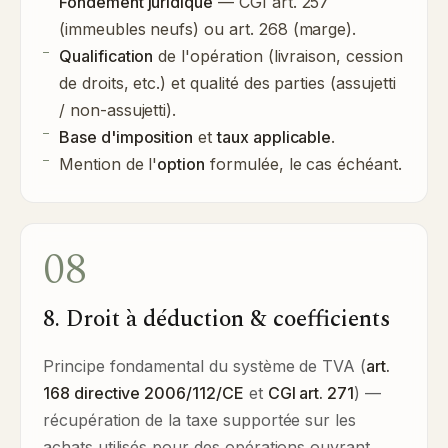
Fondement juridique
— CGI art. 257
(immeubles neufs) ou art. 268 (marge).
Qualification
de l'opération (livraison, cession
de droits, etc.) et qualité des parties (assujetti
/ non-assujetti).
Base d'imposition
et
taux applicable
.
Mention de l'
option
formulée, le cas échéant.
08
8. Droit à déduction & coefficients
Principe fondamental du système de TVA (
art.
168 directive 2006/112/CE
et
CGI art. 271
) —
récupération de la taxe supportée sur les
achats utilisés pour des opérations ouvrant