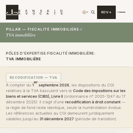
B
E
N
S
A
I
D
RDV
›
A
V
O
C
A
T
S
PILLAR — FISCALITÉ IMMOBILIÈRE
→
TVA immobilière
PÔLES D'EXPERTISE
FISCALITÉ IMMOBILIÈRE
›
›
TVA IMMOBILIÈRE
RECODIFICATION — TVA
er
À compter du
1
septembre 2026
, les dispositions du CGI
relatives à la TVA basculent vers le
Code des impositions sur les
biens et services (CIBS), Livre II
(ordonnance n° 2025-1247 du 17
décembre 2025). Il s'agit d'une
recodification à droit constant
—
la règle de fond reste identique, seule la numérotation évolue.
Les références actuelles au CGI demeurent juridiquement
valables jusqu'au
31 décembre 2027
(période de transition).