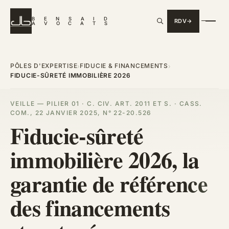
B
E
N
S
A
I
D
RDV
A
V
O
C
A
T
S
PÔLES D'EXPERTISE
FIDUCIE & FINANCEMENTS
›
›
FIDUCIE-SÛRETÉ IMMOBILIÈRE 2026
VEILLE — PILIER 01 · C. CIV. ART. 2011 ET S. · CASS.
COM., 22 JANVIER 2025, N° 22-20.526
Fiducie-sûreté
immobilière 2026, la
garantie de référence
des financements