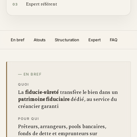
Expert référent
03
En bref
Atouts
Structuration
Expert
FAQ
— EN BREF
QUOI
La
fiducie-sûreté
transfère le bien dans un
patrimoine fiduciaire
dédié, au service du
créancier garanti
POUR QUI
Prêteurs, arrangeurs, pools bancaires,
fonds de dette et emprunteurs sur