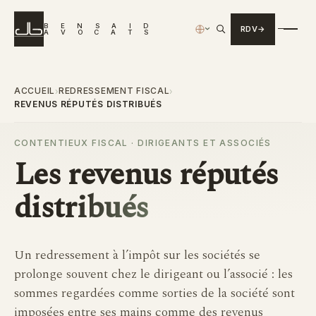
B
E
N
S
A
I
D
RDV
›
A
V
O
C
A
T
S
ACCUEIL
REDRESSEMENT FISCAL
›
›
REVENUS RÉPUTÉS DISTRIBUÉS
CONTENTIEUX FISCAL · DIRIGEANTS ET ASSOCIÉS
Les
revenus réputés
distribués
Un redressement à l’impôt sur les sociétés se
prolonge souvent chez le dirigeant ou l’associé : les
sommes regardées comme sorties de la société sont
imposées entre ses mains comme des revenus