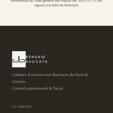
Références au Code général des impôts (art. 109 à 111, 117) en
vigueur à la date de rédaction.
BENSAID
AVOCATS
Cabinet d'avocats aux Barreaux de Paris &
Genève.
Conseil patrimonial & fiscal.
LE CABINET