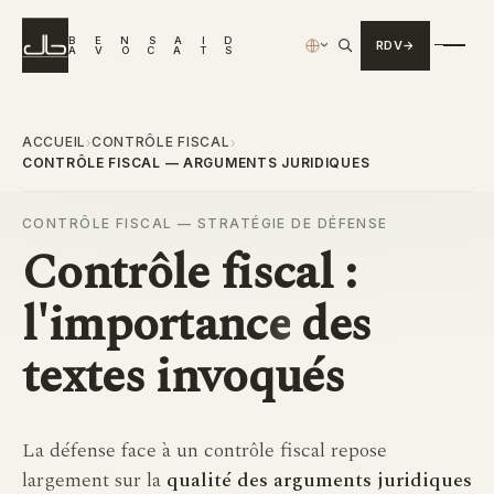
B
E
N
S
A
I
D
RDV
›
A
V
O
C
A
T
S
ACCUEIL
CONTRÔLE FISCAL
›
›
CONTRÔLE FISCAL — ARGUMENTS JURIDIQUES
CONTRÔLE FISCAL — STRATÉGIE DE DÉFENSE
Contrôle fiscal :
l'
importance
des
textes invoqués
La défense face à un contrôle fiscal repose
largement sur la
qualité des arguments juridiques