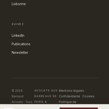
Lisbonne
SUIVEZ
LinkedIn
Publications
Newsletter
© 2026 ·
AVOCATS AUX
Mentions légales
·
Bensaid
BARREAUX DE
Confidentialité
·
Cookies
·
Avocats · Tous
PARIS
&
Politique de
droits réservés
GENÈVE
confidentialité — Portail