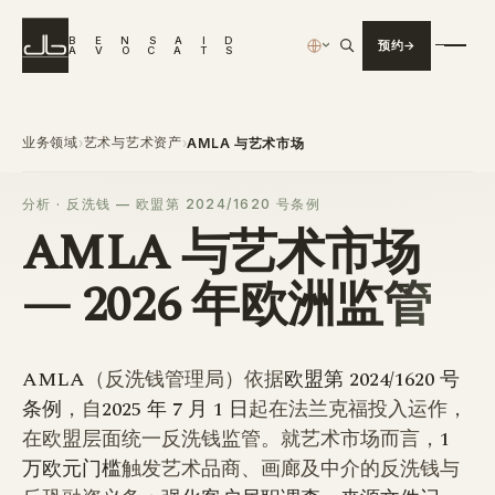
B
E
N
S
A
I
D
预约
›
A
V
O
C
A
T
S
业务领域
艺术与艺术资产
›
›
AMLA 与艺术市场
分析 · 反洗钱 — 欧盟第 2024/1620 号条例
AMLA 与艺术市场
— 2026 年欧洲监管
AMLA
（反洗钱管理局）依据
欧盟第 2024/1620 号
条例
，自
2025 年 7 月 1 日
起在法兰克福投入运作，
在欧盟层面统一反洗钱监管。就艺术市场而言，
1
万欧元门槛
触发艺术品商、画廊及中介的反洗钱与