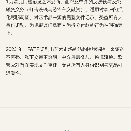
1 万欧元门槛
触发艺术品商、画廊及中介的反洗钱与反恐
融资义务（打击洗钱与恐怖主义融资）。适用对客户的
强
化尽职调查
、对艺术品
来源的完整文件记录
、
受益所有人
身份识别
。为规避该门槛而
人为拆分
付款的行为被明确禁
止。
2023 年，
FATF
识别出艺术市场的结构性脆弱性：来源链
不完整、私下交易不透明、中介层层叠加、跨境流通。监
管应对旨在实现
文件重建
、
受益所有人身份识别
与
交易可
追溯性
。