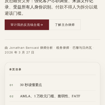
反恐融资义务：
强化客户尽职调查
、
来源文件记
录
、
受益所有人身份识别
。付款不得人为拆分以规
避该门槛。
审计我的反洗钱合规
→
了解主办律师
由 Jonathan Bensaid 律师分析 · 税务律师 · 巴黎与日内瓦 ·
2026 年 3 月 27 日
本页目录
30 秒读懂要点
01
AMLA、1 万欧元门槛、脆弱性、FATF
02