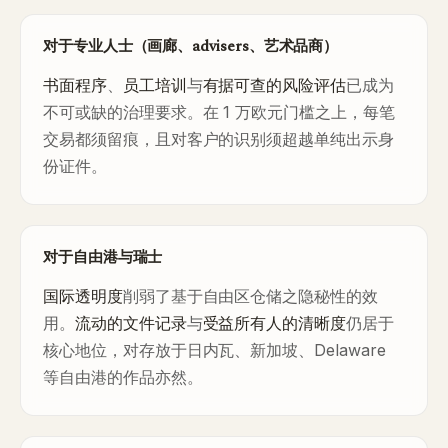
对于专业人士（画廊、advisers、艺术品商）
书面程序
、
员工培训
与
有据可查的风险评估
已成为
不可或缺的治理要求。在 1 万欧元门槛之上，每笔
交易都须留痕，且对客户的识别须超越单纯出示身
份证件。
对于自由港与瑞士
国际透明度
削弱了基于自由区仓储之隐秘性的效
用。
流动的文件记录
与
受益所有人的清晰度
仍居于
核心地位，对存放于日内瓦、新加坡、Delaware
等自由港的作品亦然。