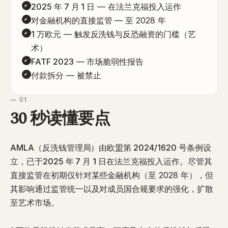
2025 年 7 月 1 日
— 在法兰克福投入运作
对金融机构的直接监管
— 至 2028 年
1 万欧元
— 触发反洗钱与反恐融资的门槛（艺
术）
FATF 2023
— 市场脆弱性报告
付款拆分
— 被禁止
— 01
30 秒读懂要点
AMLA
（反洗钱管理局）由
欧盟第 2024/1620 号条例
设
立，已于
2025 年 7 月 1 日
在法兰克福投入运作。尽管其
直接监管在初期仅针对某些金融机构（至 2028 年），但
其影响通过
监管统一
以及对成员国
合规要求的强化
，扩散
至
艺术市场
。