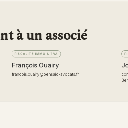
nt à un associé
FISCALITÉ IMMO & TVA
F
François Ouairy
J
francois.ouairy@bensaid-avocats.fr
con
Ben