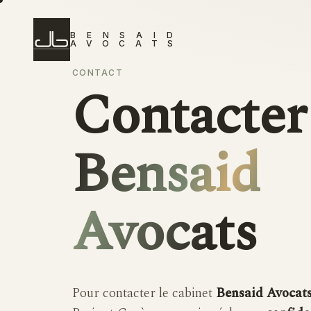
B
E
N
S
A
I
D
A
V
O
C
A
T
S
CONTACT
Contacter
Bensaid
Avocats
Pour contacter le cabinet
Bensaid Avocat