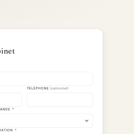
binet
TÉLÉPHONE
(optionnel)
MANDE
*
UATION
*