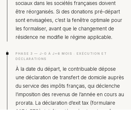
sociaux dans les sociétés françaises doivent
être réorganisés. Si des donations pré-départ
sont envisagées, c’est la fenêtre optimale pour
les formaliser, avant que le changement de
résidence ne modifie le régime applicable.
PHASE 3 — J-0 À J+6 MOIS : EXÉCUTION ET
DÉCLARATIONS
À la date du départ, le contribuable dépose
une déclaration de transfert de domicile auprès
du service des impôts français, qui déclenche
l’imposition des revenus de l’année en cours au
prorata. La déclaration d’exit tax (formulaire
2074-ETD) doit être déposée dans les mêmes
délais. Parallèlement, le contribuable procède
à son inscription communale en Suisse et