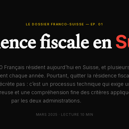
LE DOSSIER FRANCO-SUISSE
— EP. 01
ence fiscale en
S
 Français résident aujourd’hui en Suisse, et plusieur
allent chaque année. Pourtant, quitter la résidence fisc
écrète pas : c’est un processus technique qui exige 
ureuse et une compréhension fine des critères appliq
par les deux administrations.
MARS 2025 · LECTURE 10 MIN