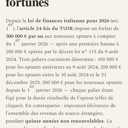
fortunés
Depuis la
loi de finances italienne pour 2026
(art.
er
1
), l'
article 24-bis du TUIR
impose un forfait de
300 000 € par an
aux nouveaux optants à compter
er
du 1
janvier 2026 — après une première hausse à
200 000 € opérée par le décret-loi n° 113 du 9 août
2024. Trois paliers coexistent désormais : 100 000 €
pour les optants antérieurs au 9 août 2024, 200 000 €
pour les optants entre le 10 août 2024 et le 31
décembre 2025, 300 000 € pour les nouveaux optants
er
depuis le 1
janvier 2026 — chaque palier étant
figé pour la durée résiduelle de l'option (effet de
cliquet). En contrepartie :
imposition libératoire
de
l'ensemble des revenus de source étrangère,
pendant
quinze années non renouvelables
. La