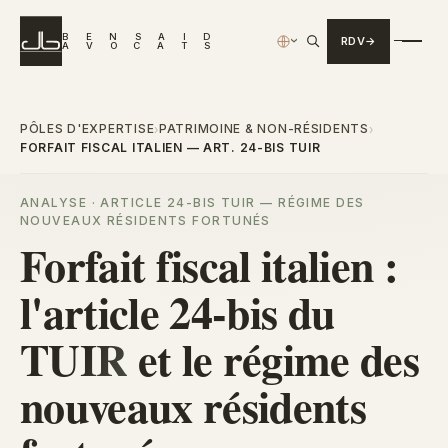
B
E
N
S
A
I
D
RDV
›
A
V
O
C
A
T
S
PÔLES D'EXPERTISE
PATRIMOINE & NON-RÉSIDENTS
›
›
FORFAIT FISCAL ITALIEN — ART. 24-BIS TUIR
ANALYSE · ARTICLE 24-BIS TUIR — RÉGIME DES
NOUVEAUX RÉSIDENTS FORTUNÉS
Forfait fiscal italien :
l'article 24-bis du
TUIR
et le régime des
nouveaux résidents