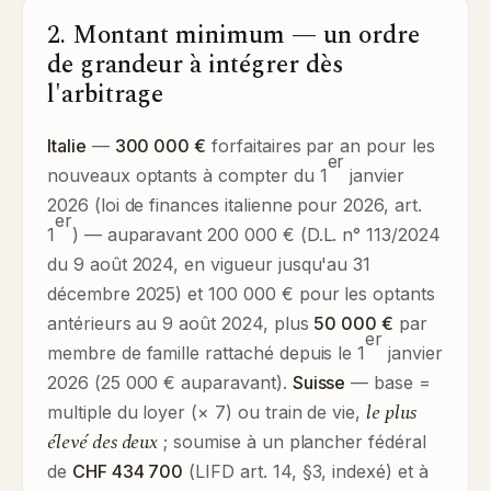
2. Montant minimum — un ordre
de grandeur à intégrer dès
l'arbitrage
Italie
—
300 000 €
forfaitaires par an pour les
er
nouveaux optants à compter du 1
janvier
2026 (loi de finances italienne pour 2026, art.
er
1
) — auparavant 200 000 € (D.L. n° 113/2024
du 9 août 2024, en vigueur jusqu'au 31
décembre 2025) et 100 000 € pour les optants
antérieurs au 9 août 2024, plus
50 000 €
par
er
membre de famille rattaché depuis le 1
janvier
2026 (25 000 € auparavant).
Suisse
— base =
le plus
multiple du loyer (× 7) ou train de vie,
élevé des deux
; soumise à un plancher fédéral
de
CHF 434 700
(LIFD art. 14, §3, indexé) et à