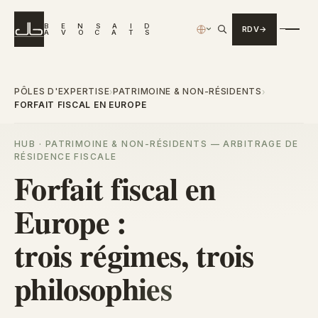
B
E
N
S
A
I
D
RDV
›
A
V
O
C
A
T
S
PÔLES D'EXPERTISE
PATRIMOINE & NON-RÉSIDENTS
›
›
FORFAIT FISCAL EN EUROPE
HUB · PATRIMOINE & NON-RÉSIDENTS — ARBITRAGE DE
RÉSIDENCE FISCALE
Forfait fiscal en
Europe :
trois régimes, trois
philosophies