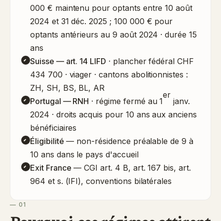
000 € maintenu pour optants entre 10 août
2024 et 31 déc. 2025 ; 100 000 € pour
optants antérieurs au 9 août 2024 · durée 15
ans
Suisse — art. 14 LIFD
· plancher fédéral CHF
434 700 · viager · cantons abolitionnistes :
ZH, SH, BS, BL, AR
er
Portugal — RNH
· régime fermé au 1
janv.
2024 · droits acquis pour 10 ans aux anciens
bénéficiaires
Éligibilité
— non-résidence préalable de 9 à
10 ans dans le pays d'accueil
Exit France
— CGI art. 4 B, art. 167 bis, art.
964 et s. (IFI), conventions bilatérales
— 01