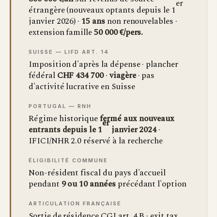
er
étrangère (nouveaux optants depuis le 1
janvier 2026) ·
15 ans
non renouvelables ·
extension famille
50 000 €/pers.
SUISSE — LIFD ART. 14
Imposition d'après la dépense · plancher
fédéral
CHF 434 700
·
viagère
· pas
d'activité lucrative en Suisse
PORTUGAL — RNH
Régime historique
fermé aux nouveaux
er
entrants depuis le 1
janvier 2024
·
IFICI/NHR 2.0 réservé à la recherche
ÉLIGIBILITÉ COMMUNE
Non-résident fiscal du pays d'accueil
pendant
9 ou 10 années
précédant l'option
ARTICULATION FRANÇAISE
Sortie de résidence CGI art. 4 B · exit tax