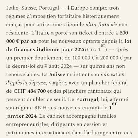
Italie, Suisse, Portugal — l'Europe compte trois
régimes d'imposition forfaitaire historiquement
conçus pour attirer une clientèle
ultra-fortunée
non-
résidente. L'
Italie
a porté son ticket d'entrée à
300
000 € par an
pour les nouveaux optants depuis la
loi
er
de finances italienne pour 2026
(art. 1
) — après
un premier doublement de 100 000 € à 200 000 € par
le décret-loi du 9 août 2024 — sur quinze ans non
renouvelables. La
Suisse
maintient son
imposition
d'après la dépense
, viagère, avec un plancher fédéral
de
CHF 434 700
et des planchers cantonaux qui
peuvent doubler ce seuil. Le
Portugal
, lui, a fermé
er
son régime RNH aux nouveaux entrants le
1
janvier 2024
. Le cabinet accompagne familles
entrepreneuriales, dirigeants en cession et
patrimoines internationaux dans l'arbitrage entre ces