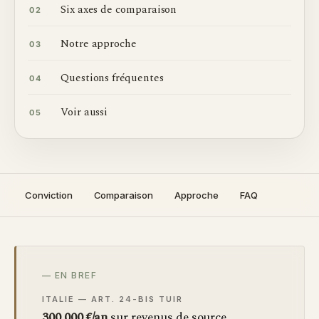
Six axes de comparaison
02
Notre approche
03
Questions fréquentes
04
Voir aussi
05
Conviction
Comparaison
Approche
FAQ
— EN BREF
ITALIE — ART. 24-BIS TUIR
300 000 €/an
sur revenus de source