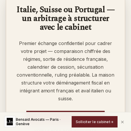
Italie, Suisse ou Portugal —
un arbitrage à structurer
avec le cabinet
Premier échange confidentiel pour cadrer
votre projet — comparaison chiffrée des
régimes, sortie de résidence française,
calendrier de cession, sécurisation
conventionnelle, ruling préalable. La maison
structure votre déménagement fiscal en
intégrant amont français et aval italien ou
suisse.
DEMANDER UN RENDEZ-VOUS
→
Bensaid Avocats — Paris ·
×
Solliciter le cabinet
→
Genève
VOIR LE PÔLE NON-RÉSIDENTS