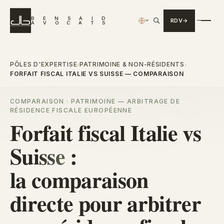
B
E
N
S
A
I
D
RDV
›
A
V
O
C
A
T
S
PÔLES D'EXPERTISE
PATRIMOINE & NON-RÉSIDENTS
›
›
FORFAIT FISCAL ITALIE VS SUISSE — COMPARAISON
COMPARAISON · PATRIMOINE — ARBITRAGE DE
RÉSIDENCE FISCALE EUROPÉENNE
Forfait fiscal
Italie vs
Suisse
:
la comparaison
directe pour arbitrer