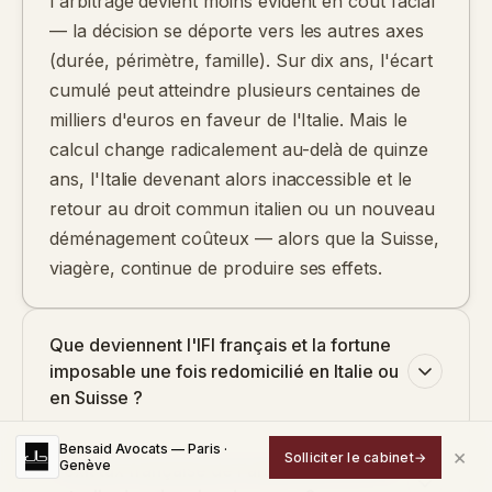
l'arbitrage devient moins évident en coût facial
— la décision se déporte vers les autres axes
(durée, périmètre, famille). Sur dix ans, l'écart
cumulé peut atteindre plusieurs centaines de
milliers d'euros en faveur de l'Italie. Mais le
calcul change radicalement au-delà de quinze
ans, l'Italie devenant alors inaccessible et le
retour au droit commun italien ou un nouveau
déménagement coûteux — alors que la Suisse,
viagère, continue de produire ses effets.
Que deviennent l'IFI français et la fortune
imposable une fois redomicilié en Italie ou
en Suisse ?
Bensaid Avocats — Paris ·
×
Solliciter le cabinet
→
Genève
L'exit tax française de l'article 167 bis CGI