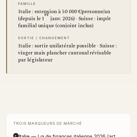
FAMILLE
Italie : extension à 50 000 €/personne/an
er
(depuis le 1
janv. 2026) · Suisse : impôt
familial unique (conjoint inclus)
SORTIE / CHANGEMENT
Italie : sortie unilatérale possible · Suisse :
viager mais plancher cantonal révisable
par législateur
TROIS MARQUEURS DE MARCHÉ
Italie
— Loi de finances italienne 2026 (art.