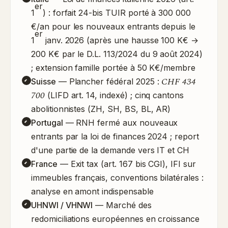
er
1
) : forfait 24-bis TUIR porté à 300 000
€/an pour les nouveaux entrants depuis le
er
1
janv. 2026 (après une hausse 100 K€ →
200 K€ par le D.L. 113/2024 du 9 août 2024)
; extension famille portée à 50 K€/membre
CHF 434
Suisse
— Plancher fédéral 2025 :
700
(LIFD art. 14, indexé) ; cinq cantons
abolitionnistes (ZH, SH, BS, BL, AR)
Portugal
— RNH fermé aux nouveaux
entrants par la loi de finances 2024 ; report
d'une partie de la demande vers IT et CH
France
— Exit tax (art. 167 bis CGI), IFI sur
immeubles français, conventions bilatérales :
analyse en amont indispensable
UHNWI / VHNWI
— Marché des
redomiciliations européennes en croissance