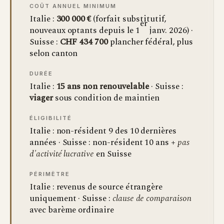
COÛT ANNUEL MINIMUM
Italie :
300 000 €
(forfait substitutif,
er
nouveaux optants depuis le 1
janv. 2026) ·
Suisse :
CHF 434 700
plancher fédéral, plus
selon canton
DURÉE
Italie :
15 ans non renouvelable
· Suisse :
viager
sous condition de maintien
ÉLIGIBILITÉ
Italie : non-résident 9 des 10 dernières
années · Suisse : non-résident 10 ans +
pas
d'activité lucrative
en Suisse
PÉRIMÈTRE
Italie : revenus de source étrangère
uniquement · Suisse :
clause de comparaison
avec barème ordinaire