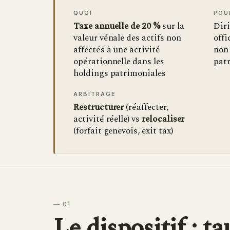
QUOI
POU
Taxe annuelle de 20 %
sur la
Diri
valeur vénale des actifs non
offi
affectés à une activité
non
opérationnelle dans les
pat
holdings patrimoniales
ARBITRAGE
Restructurer
(réaffecter,
activité réelle) vs
relocaliser
(forfait genevois, exit tax)
— 01
Le dispositif : ta