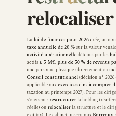
relocalise
La
loi de finances pour 2026
crée, au no
taxe annuelle de 20 %
sur la valeur vénale
activité opérationnelle
détenus par les
ho
actifs
≥ 5 M€
,
plus de 50 % de revenus pa
une personne physique (directement ou indi
Conseil constitutionnel
(décision n° 2026-
applicable aux
exercices clos à compter 
taxation au printemps 2027). Pour les dirige
s'ouvrent :
restructurer
la holding (réaffect
réelle) ou
relocaliser
la structure et le diri
exit tax). Le cabinet, inscrit aux
Barreaux 