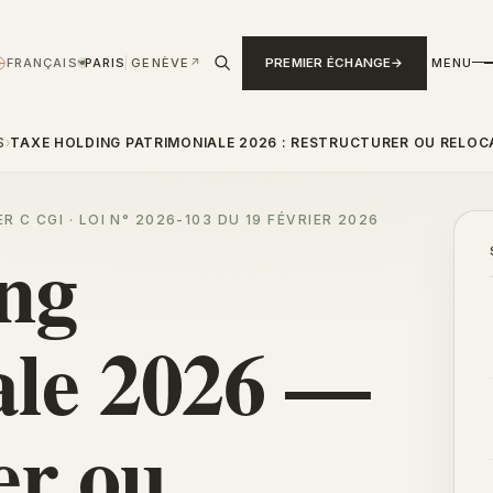
FRANÇAIS
PARIS
GENÈVE
↗
PREMIER ÉCHANGE
MENU
›
S
›
TAXE HOLDING PATRIMONIALE 2026 : RESTRUCTURER OU RELOC
TER C CGI · LOI N° 2026-103 DU 19 FÉVRIER 2026
ing
ale 2026 —
er
ou