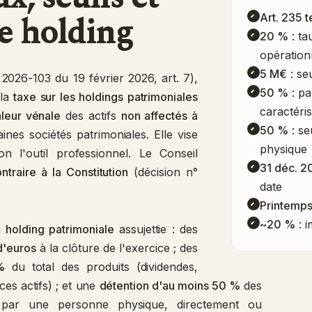
xe holding
Art. 235 t
20 %
: ta
opération
5 M€
: seu
 2026-103 du 19 février 2026, art. 7),
50 %
: pa
 la
taxe sur les holdings patrimoniales
caractéris
leur vénale
des actifs
non affectés à
50 %
: se
nes sociétés patrimoniales. Elle vise
physique
n l'outil professionnel. Le Conseil
31 déc. 2
ntraire à la Constitution
(décision n°
date
Printemp
~20 %
: i
la
holding patrimoniale
assujettie : des
d'euros
à la clôture de l'exercice ; des
%
du total des produits (dividendes,
ces actifs) ; et une
détention d'au moins 50 %
des
s par une personne physique, directement ou