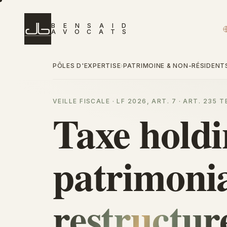
B
E
N
S
A
I
D
A
V
O
C
A
T
S
PÔLES D'EXPERTISE
PATRIMOINE & NON-RÉSIDENT
›
VEILLE FISCALE · LF 2026, ART. 7 · ART. 235 
Taxe hold
patrimoni
restructur