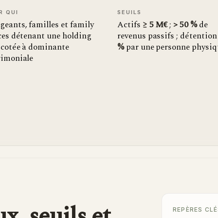
R QUI
SEUILS
geants, familles et family
Actifs
≥ 5 M€
;
> 50 %
de
ces détenant une holding
revenus passifs ; détentio
 cotée à dominante
%
par une personne physiq
rimoniale
ux, seuils et
REPÈRES CLÉ