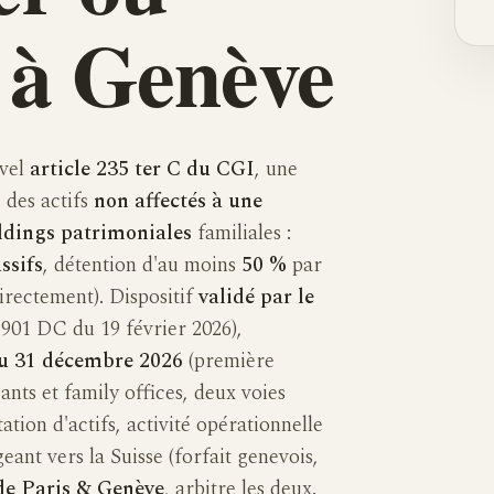
r à Genève
uvel
article 235 ter C du CGI
, une
 des actifs
non affectés à une
ldings patrimoniales
familiales :
ssifs
, détention d'au moins
50 %
par
rectement). Dispositif
validé par le
901 DC du 19 février 2026),
du 31 décembre 2026
(première
ants et family offices, deux voies
ation d'actifs, activité opérationnelle
geant vers la Suisse (forfait genevois,
de Paris & Genève
, arbitre les deux.