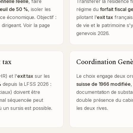
onnelle réelle
, faire
Transférer la résidence f
seuil de 50 %
, isoler les
régime du
forfait fiscal 
ce économique. Objectif :
pilotant l'
exit tax
française
dirigeant. Voir la
page
de vie et le patrimoine s'
genevois 2026
.
 tax
Coordination Genè
R) et l'
exit tax
sur les
Le choix engage deux ord
%
depuis la LFSS 2026 :
suisse de 1966 modifiée
,
iaux) doivent être
documentation de substan
 mal séquencée peut
double présence du cabin
 un sursis est possible.
les deux rives.