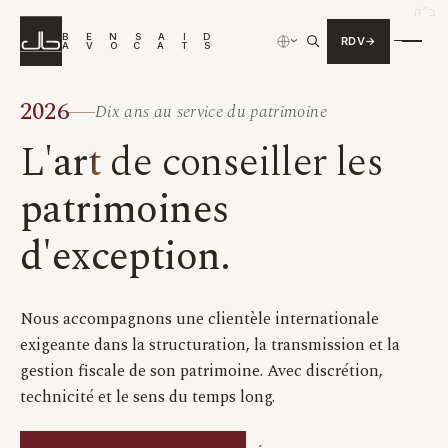
ב״ה
B
E
N
S
A
I
D
RDV
›
A
V
O
C
A
T
S
2026
Dix ans au service du patrimoine
L'
art
de conseiller les
patrimoines
d'exception.
Nous accompagnons une clientèle internationale
exigeante dans la
structuration
, la
transmission
et la
gestion fiscale
de son patrimoine. Avec discrétion,
technicité et le sens du temps long.