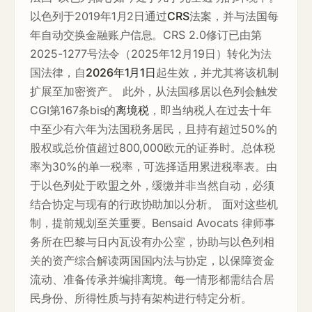
以色列于2019年1月2日通过
CRS
法案，并与法国每
年自动交换金融账户信息。CRS 2.0修订已由第
2025-1277号法令（2025年12月19日）转化为法
国法律，自
2026年1月1日
起生效，并尤其将该机制
扩展至加密资产。 此外，从法国移居以色列会触发
CGI第167条bis的
离境税
，即当纳税人在过去十年
中至少有六年为法国税务居民，且持有超过50%的
股权或总价值超过800,000欧元的证券时。总体税
率为30%的单一税率，可选择适用累进税率表。由
于以色列处于欧盟之外，缓缴并非当然自动，必须
结合协定与现有的行政协助加以分析。 面对这些机
制，提前规划至关重要。Bensaid Avocats 律师事
务所在巴黎与日内瓦设有办公室，协助与以色列相
关的资产综合解读两国国内法与协定，以保障资金
流动、准备传承并编排离境。每一情形都需结合居
民身份、所得性质与持有架构进行特定分析。