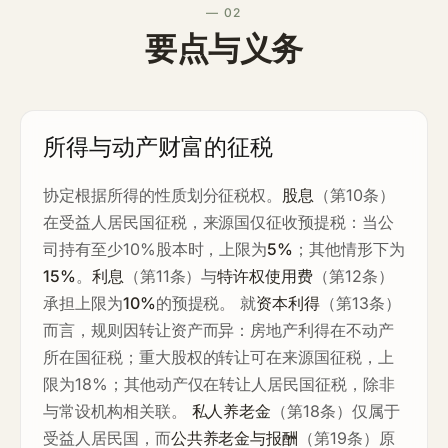
— 02
要点与义务
所得与动产财富的征税
协定根据所得的性质划分征税权。
股息
（第10条）
在受益人居民国征税，来源国仅征收预提税：当公
司持有至少10%股本时，上限为
5%
；其他情形下为
15%
。
利息
（第11条）与
特许权使用费
（第12条）
承担上限为
10%
的预提税。 就
资本利得
（第13条）
而言，规则因转让资产而异：房地产利得在不动产
所在国征税；重大股权的转让可在来源国征税，上
限为18%；其他动产仅在转让人居民国征税，除非
与常设机构相关联。
私人养老金
（第18条）仅属于
受益人居民国，而
公共养老金与报酬
（第19条）原