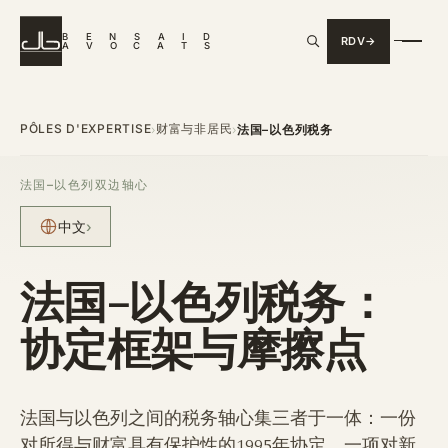
B
E
N
S
A
I
D
RDV
A
V
O
C
A
T
S
PÔLES D'EXPERTISE
财富与非居民
›
›
法国–以色列税务
法国–以色列双边轴心
中文
›
法国–以色列税务：
协定框架与摩擦点
法国与以色列之间的税务轴心集三者于一体：一份
对所得与财富具有保护性的1995年协定、一项对新