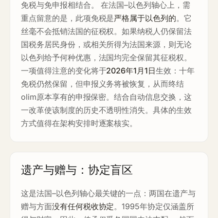
免税与免申报相结合。 在法国–以色列轴心上，需
重点留意的是，此项免税是
严格属于以色列的
。它
丝毫不会抵销法国的征税权。如果纳税人仍保留法
国税务居民身份，或相关所得为法国来源，则无论
以色列给予何种优惠，法国均完全保留其征税权。
一项值得注意的变化将于
2026年1月1日
生效：十年
免税仍然保留，但申报义务将被恢复，从而终结
olim原本享有的申报保密。结合自动信息交换，这
一改革使该制度的历史不透明性消失。具体的生效
方式值得在架构安排时逐案核实。
遗产与赠与：协定盲区
这是法国–以色列轴心最关键的一点：两国在遗产与
赠与方面
没有任何税收协定
。1995年协定仅涵盖所