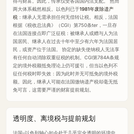
得与财富。因此，传承仅受各国国内法支配。 然而
两大体系截然相反。以色列已于
1981年废除遗产
税
：继承人无需承担任何无偿转让税。相反，法国
根据《税收总法典》（CGI）第750条ter，一旦存
在法国连接点即广泛征税：被继承人或赠与人为法
国居民、继承人在过去十年中至少有六年为法国居
民，或资产位于法国。 协定的缺失使纳税人无法享
有任何自动消除双重征税的机制。CGI第784A条规
定的境外税额抵免理论上仍可援引，但当以色列不
征任何税时即失效：因为此时并无可抵免的境外税
额。因此，继承人可能在法国缴纳遗产税却毫无抵
免可言，这需要严谨的财富提前规划。
透明度、离境税与提前规划
法国–以色列轴心如今处于几乎完全透明的环境中。