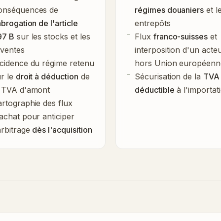
onséquences de
régimes douaniers
et l
abrogation de l'article
entrepôts
97 B
sur les stocks et les
Flux
franco-suisses
et
eventes
interposition d'un acte
cidence du régime retenu
hors Union européenn
r le
droit à déduction
de
Sécurisation de la
TVA
a TVA d'amont
déductible
à l'importat
rtographie des flux
achat pour anticiper
arbitrage
dès l'acquisition