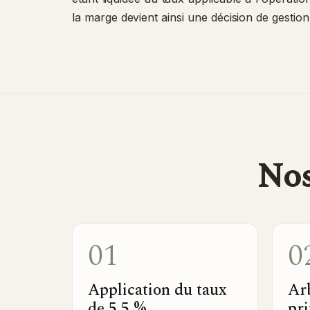
la marge devient ainsi une décision de gestion 
Nos
01
0
Application du taux
Ar
de 5,5 %
pri