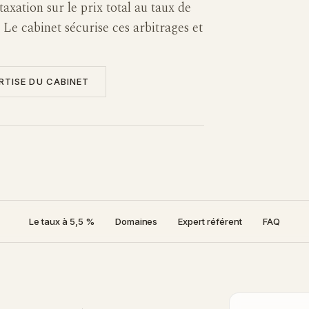
axation sur le prix total au taux de
 Le cabinet sécurise ces arbitrages et
RTISE DU CABINET
Le taux à 5,5 %
Domaines
Expert référent
FAQ