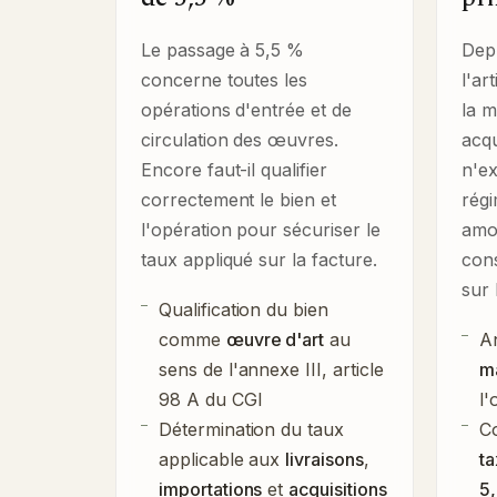
Le passage à 5,5 %
Depu
concerne toutes les
l'ar
opérations d'entrée et de
la 
circulation des œuvres.
acqu
Encore faut-il qualifier
n'ex
correctement le bien et
régi
l'opération pour sécuriser le
amo
taux appliqué sur la facture.
cons
sur 
Qualification du bien
comme
œuvre d'art
au
A
sens de l'annexe III, article
m
98 A du CGI
l'
Détermination du taux
C
applicable aux
livraisons
,
ta
importations
et
acquisitions
5