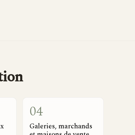
tion
04
ux
Galeries, marchands
et maisons de vente