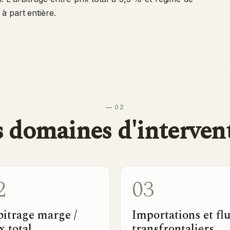
à part entière.
— 02
 domaines d'interven
2
03
bitrage marge /
Importations et fl
x total
transfrontaliers