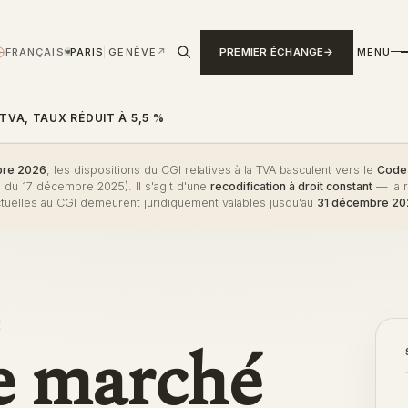
FRANÇAIS
PARIS
GENÈVE
↗
PREMIER ÉCHANGE
MENU
›
TVA, TAUX RÉDUIT À 5,5 %
re 2026
, les dispositions du CGI relatives à la TVA basculent vers le
Code 
du 17 décembre 2025). Il s'agit d'une
recodification à droit constant
— la r
tuelles au CGI demeurent juridiquement valables jusqu'au
31 décembre 2
E
e marché