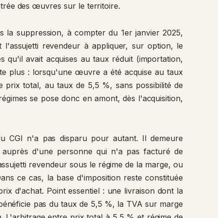
trée des œuvres sur le territoire.
ns la suppression, à compter du 1er janvier 2025,
t l'assujetti revendeur à appliquer, sur option, le
 qu'il avait acquises au taux réduit (importation,
iste plus : lorsqu'une œuvre a été acquise au taux
e prix total, au taux de 5,5 %, sans possibilité de
 régimes se pose donc en amont, dès l'acquisition,
du CGI n'a pas disparu pour autant. Il demeure
 auprès d'une personne qui n'a pas facturé de
assujetti revendeur sous le régime de la marge, ou
ans ce cas, la base d'imposition reste constituée
prix d'achat. Point essentiel : une livraison dont la
 bénéficie pas du taux de 5,5 %, la TVA sur marge
n. L'arbitrage entre prix total à 5,5 % et régime de