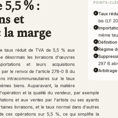
 5,5 % :
POINTS-CLÉS
ns et
Taux rédu
bis (LF 2
c la marge
Importati
même taux
Définition
Régime d
 le taux réduit de TVA de 5,5 % aux
Suppressi
se désormais les livraisons d'œuvres
297 B ab
ortations et leurs acquisitions
Arbitrage 
ar le renvoi de l'article 278-0 B du
tions intracommunautaires sur le taux
mêmes biens. Auparavant, la matière
l'opération et la qualité du vendeur, par exemple
tions et aux ventes par l'artiste ou ses ayants
taines livraisons, et le taux normal dans d'autres
e ces opérations sur 5,5 %, ce qui simplifie la