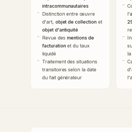
intracommunautaires
C
Distinction entre œuvre
l'
d'art,
objet de collection
et
2
objet d'antiquité
r
Revue des
mentions de
In
facturation
et du taux
su
liquidé
l
Traitement des situations
Ca
transitoires selon la date
d'
du fait générateur
l'