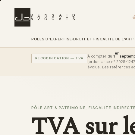
B
E
N
S
A
I
D
A
V
O
C
A
T
S
PÔLES D'EXPERTISE
DROIT ET FISCALITÉ DE L'ART
›
›
er
À compter du
1
septemb
RECODIFICATION — TVA
(ordonnance n° 2025-1247 
évolue. Les références ac
PÔLE ART & PATRIMOINE, FISCALITÉ INDIRECT
TVA sur l