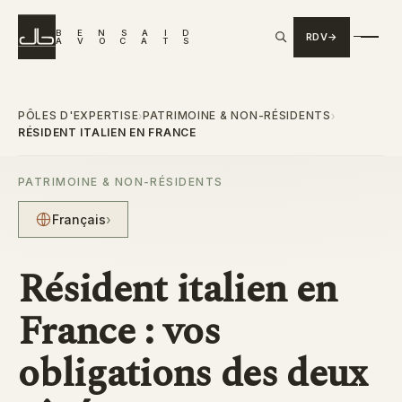
B
E
N
S
A
I
D
RDV
A
V
O
C
A
T
S
PÔLES D'EXPERTISE
PATRIMOINE & NON-RÉSIDENTS
›
›
RÉSIDENT ITALIEN EN FRANCE
PATRIMOINE & NON-RÉSIDENTS
Français
›
Résident italien en
France : vos
obligations des deux