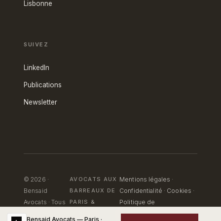
Lisbonne
SUIVEZ
LinkedIn
Publications
Newsletter
© 2026 ·
AVOCATS AUX
Mentions légales
·
Bensaid
BARREAUX DE
Confidentialité
·
Cookies
·
Avocats · Tous
PARIS
&
Politique de
droits réservés
GENÈVE
confidentialité — Portail
Bensaid Avocats — Paris ·