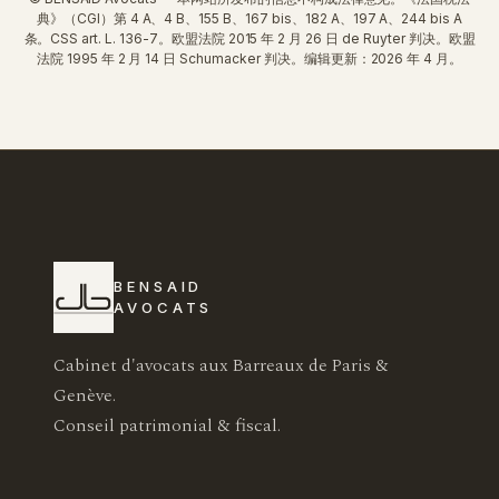
典》（CGI）第 4 A、4 B、155 B、167 bis、182 A、197 A、244 bis A
条。CSS art. L. 136-7。欧盟法院 2015 年 2 月 26 日 de Ruyter 判决。欧盟
法院 1995 年 2 月 14 日 Schumacker 判决。编辑更新：2026 年 4 月。
BENSAID
AVOCATS
Cabinet d'avocats aux Barreaux de Paris &
Genève.
Conseil patrimonial & fiscal.