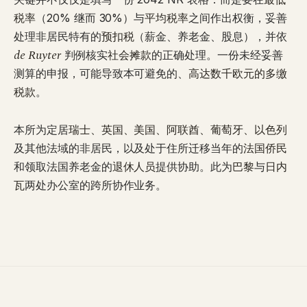
税率
（20% 继而 30%）与
平均税率
之间作出权衡，妥善
处理非居民特有的
预扣税
（薪金、养老金、股息），并依
de Ruyter
判例核实
社会摊款
的正确处理。一份未经妥善
测算的申报，可能导致本可避免的、
高达数千欧元的多缴
税款
。
本所为定居
瑞士、英国、美国、阿联酋、葡萄牙、以色列
及其他法域的非居民，以及处于住所迁移当年的
法国侨民
和领取法国养老金的
退休人员
提供协助。此为
巴黎
与
日内
瓦
两处办公室的跨所协作业务。