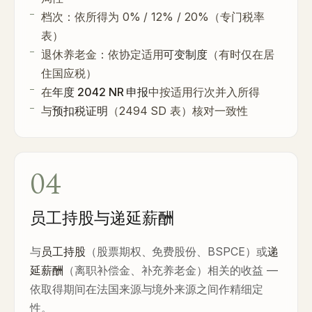
档次：依所得为 0% / 12% / 20%（专门税率
表）
退休养老金：依协定适用
可变制度
（有时仅在居
住国应税）
在
年度 2042 NR 申报
中按适用行次并入所得
与
预扣税证明
（2494 SD 表）核对一致性
04
员工持股与递延薪酬
与
员工持股
（股票期权、免费股份、BSPCE）或
递
延薪酬
（离职补偿金、补充养老金）相关的收益 —
依取得期间在法国来源与境外来源之间作精细定
性。