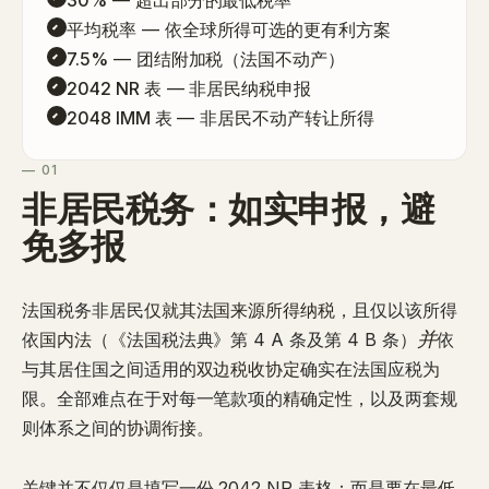
30%
— 超出部分的最低税率
平均税率
— 依全球所得可选的更有利方案
7.5%
— 团结附加税（法国不动产）
2042 NR 表
— 非居民纳税申报
2048 IMM 表
— 非居民不动产转让所得
— 01
非居民税务：如实申报，避
免多报
法国税务非居民
仅就其法国来源所得纳税
，且仅以该所得
并
依
国内法
（《法国税法典》第 4 A 条及第 4 B 条）
依
与其居住国之间适用的
双边税收协定
确实在法国应税为
限。全部难点在于对每一笔款项的
精确定性
，以及两套规
则体系之间的
协调衔接
。
关键并不仅仅是填写一份 2042 NR 表格：而是要在
最低