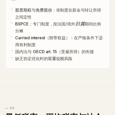
股票期权
与
免费股份
：依制度在薪金与转让所得
之间定性
归属
BSPCE
：专门制度，按法国/境外
期间比例
分摊
Carried interest
（附带权益）：在严格条件下适
用有利制度
国内法与
OECD art. 15
（受雇所得）的衔接
缺乏协定优化时的
双重征税
风险
— 03