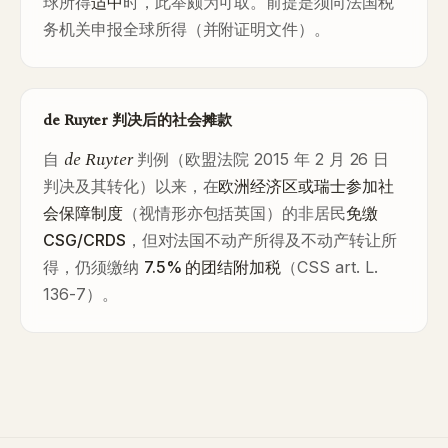
球所得
适中
时，此举颇为可取。前提是须向法国税
务机关申报全球所得（并附证明文件）。
de Ruyter 判决后的社会摊款
de Ruyter
自
判例（欧盟法院 2015 年 2 月 26 日
判决及其转化）以来，在
欧洲经济区或瑞士参加社
会保障制度
（视情形亦包括英国）的非居民
免缴
CSG/CRDS
，但对法国不动产所得及不动产转让所
得，仍须缴纳
7.5% 的团结附加税
（CSS art. L.
136-7）。