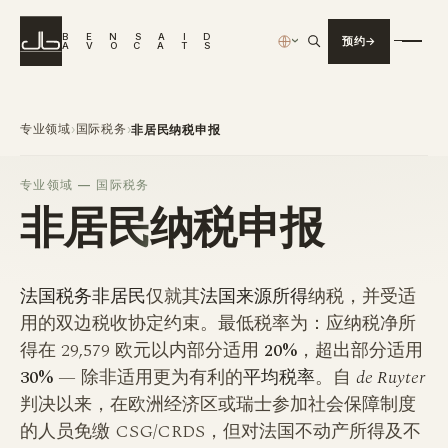
B
E
N
S
A
I
D
预约
›
A
V
O
C
A
T
S
专业领域
国际税务
›
›
非居民纳税申报
专业领域 — 国际税务
非居民
纳税申报
法国税务非居民
仅就其
法国来源所得
纳税，并受适
用的双边税收协定约束。最低税率为：应纳税净所
得在 29,579 欧元以内部分适用
20%
，超出部分适用
30%
— 除非适用更为有利的
平均税率
。自
de Ruyter
判决以来，在欧洲经济区或瑞士参加社会保障制度
的人员免缴 CSG/CRDS，但对法国不动产所得及不