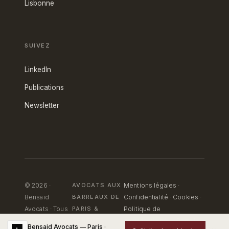
Lisbonne
SUIVEZ
LinkedIn
Publications
Newsletter
© 2026 ·
AVOCATS AUX
Mentions légales
·
Bensaid
BARREAUX DE
Confidentialité
·
Cookies
·
Avocats · Tous
PARIS
&
Politique de
droits réservés
GENÈVE
confidentialité — Portail
Bensaid Avocats — Paris ·