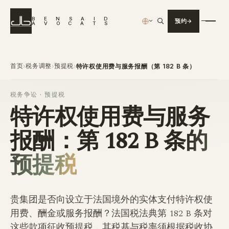
B
E
N
S
A
I
D
预约
›
A
V
O
C
A
T
S
首页
税务调整
预提税
›
›
›
特许权使用费与服务报酬（第 182 B 条）
税务争讼 · 预提税
特许权使用费与服务
报酬：
第 182 B 条的
预提税
贵集团是否向设立于法国境外的实体支付特许权使
用费、酬金或服务报酬？法国税法典第 182 B 条对
这些款项征收预提税，其税基与税率须根据税收协