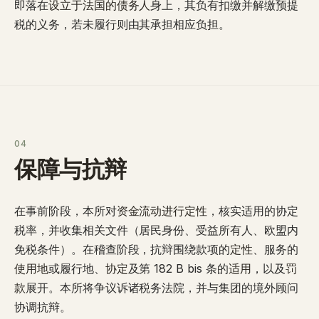
即落在
设立于法国的债务人
身上，其负有扣缴并解缴预提
税的义务，若未履行则由其承担相应负担。
04
保障与抗辩
在事前阶段，本所对
资金流动进行定性
，核实适用的协定
税率，并收集相关文件（居民身份、受益所有人、欧盟内
免税条件）。在稽查阶段，抗辩围绕款项的
定性
、服务的
使用地
或履行地、
协定
及第 182 B bis 条的
适用
，以及
罚
款
展开。本所将争议诉诸税务法院，并与集团的境外顾问
协调抗辩。