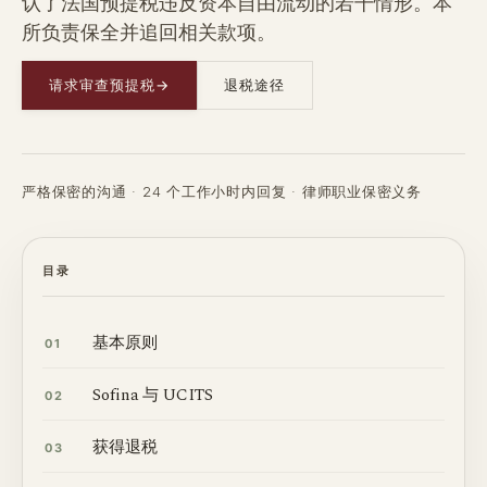
认了法国预提税违反资本自由流动的若干情形。本
所负责保全并追回相关款项。
请求审查预提税
→
退税途径
严格保密的沟通 · 24 个工作小时内回复 · 律师职业保密义务
目录
基本原则
01
Sofina 与 UCITS
02
获得退税
03