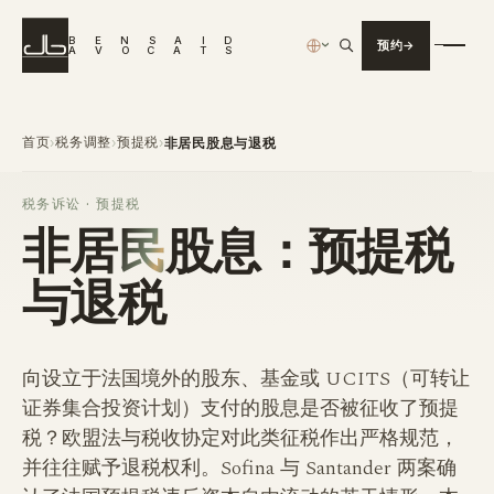
B
E
N
S
A
I
D
预约
›
A
V
O
C
A
T
S
首页
税务调整
预提税
›
›
›
非居民股息与退税
税务诉讼 · 预提税
非
居民
股息：预提税
与退税
向设立于法国境外的股东、基金或 UCITS（可转让
证券集合投资计划）支付的股息是否被征收了预提
税？欧盟法与税收协定对此类征税作出严格规范，
并往往赋予退税权利。Sofina 与 Santander 两案确