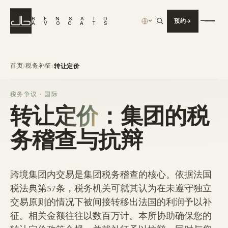
B
E
N
S
A
I
D
预约
›
A
V
O
C
A
T
S
首页
税务补征
›
›
转让定价
税务争议 · 国际
转让定价
：集团的税
务稽查与抗辩
跨境集团内交易是集团税务稽查的核心。依据法国
税法典第57条，税务机关可就其认为在未遵守独立
交易原则的情况下被间接转移出法国的利润予以补
征。相关金额往往以数百万计。本所协助确保您的