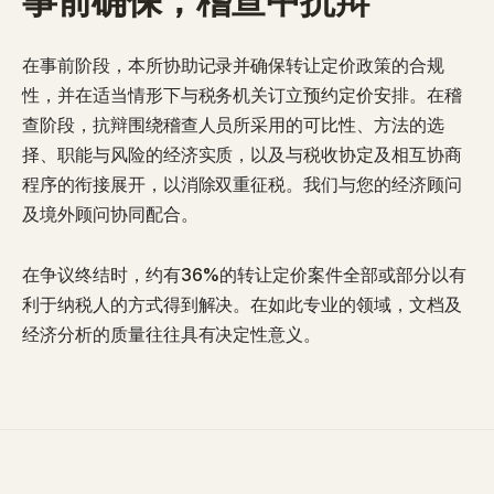
事前确保，稽查中抗辩
在事前阶段，本所协助
记录并确保
转让定价政策的合规
性，并在适当情形下与税务机关订立
预约定价安排
。在稽
查阶段，抗辩围绕稽查人员所采用的
可比性
、
方法
的选
择、职能与风险的经济实质，以及与
税收协定
及相互协商
程序的衔接展开，以消除双重征税。我们与您的经济顾问
及境外顾问协同配合。
在争议终结时，约有
36%
的转让定价案件全部或部分以有
利于纳税人的方式得到解决。在如此专业的领域，文档及
经济分析的质量往往具有决定性意义。