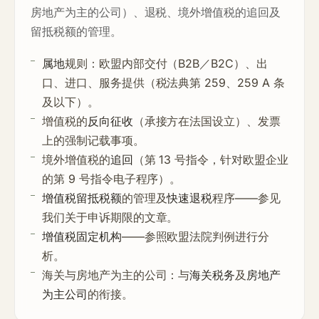
房地产为主的公司）、退税、境外增值税的追回及
留抵税额的管理。
属地
规则：欧盟内部交付（B2B／B2C）、出
口、进口、服务提供（税法典第 259、259 A 条
及以下）。
增值税的
反向征收
（承接方在法国设立）、发票
上的强制记载事项。
境外增值税的
追回
（第 13 号指令，针对欧盟企业
的第 9 号指令电子程序）。
增值税留抵税额
的管理及
快速退税
程序——参见
我们关于
申诉期限
的文章。
增值税固定机构
——参照
欧盟法院判例
进行分
析。
海关与房地产为主的公司：与
海关税务
及
房地产
为主公司
的衔接。