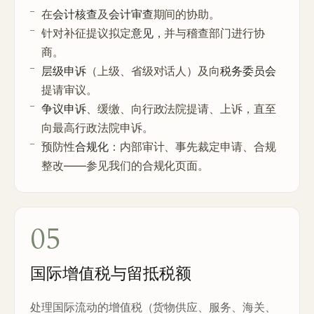
在
会计核查
及
会计审查
期间的协助。
针对补征提议拟定
意见
，并与稽查部门进行协
商。
层级申诉
（上级、省级对话人）及向
税务委员会
提请审议。
争议申诉
、缓缴、向行政法院提请、上诉，直至
向最高行政法院申诉。
预防性
合规化
：内部审计、事先裁定申请、合规
整改——参见我们的
合规化
页面。
05
国际增值税与留抵税额
处理国际流动的增值税（货物供应、服务、海关、