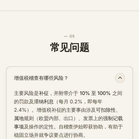
— 05
常见问题
增值税稽查有哪些风险？
主要风险是
补征
，并附带介于
10% 至 100%
之间
的罚款及
滞纳利息
（每月 0.2%，即每年
2.4%）。增值税补征的主要事由涉及
可扣除性
、
属地
规则（欧盟内部、出口）、发票上的
强制记载
事项
及操作的定性。自稽查伊始即获协助，有助于
稳固立场并就争议要点进行协商。