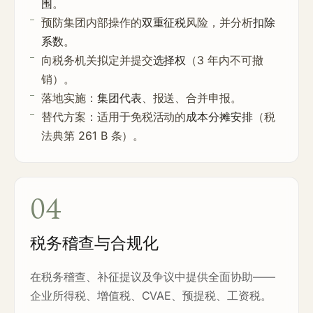
围
。
预防集团内部操作的
双重征税
风险，并分析
扣除
系数
。
向税务机关拟定并提交
选择权
（3 年内不可撤
销）。
落地实施：
集团代表
、报送、合并申报。
替代方案：适用于免税活动的
成本分摊安排
（税
法典第 261 B 条）。
04
税务稽查与合规化
在税务稽查、补征提议及争议中提供全面协助——
企业所得税、增值税、CVAE、预提税、工资税。