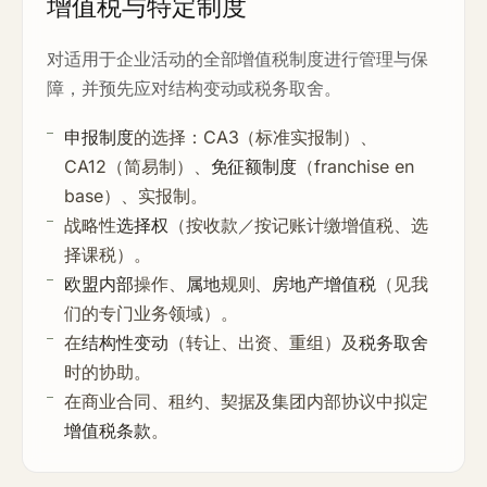
增值税与特定制度
对适用于企业活动的全部增值税制度进行管理与保
障，并预先应对结构变动或税务取舍。
申报制度
的选择：CA3（标准实报制）、
CA12（简易制）、
免征额制度
（franchise en
base）、实报制。
战略性
选择权
（按收款／按记账计缴增值税、选
择课税）。
欧盟内部
操作、
属地
规则、
房地产增值税
（见我
们的专门业务领域）。
在
结构性变动
（转让、出资、重组）及
税务取舍
时的协助。
在商业合同、租约、契据及集团内部协议中拟定
增值税条款
。