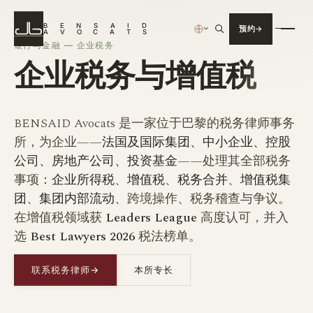
B
E
N
S
A
I
D
预约
›
A
V
O
C
A
T
S
银行与金融 — 企业税务
企业税务
与增值税
BENSAID Avocats 是一家位于巴黎的税务律师事务
所，为企业——
法国及国际集团、中小企业、控股
公司、房地产公司、投资基金
——处理其全部税务
事项：
企业所得税
、
增值税
、
税务合并
、
增值税集
团
、
集团内部流动
、跨境操作、税务稽查与争议。
在增值税领域获
Leaders League
高度认可，并入
选
Best Lawyers 2026
税法榜单。
联系税务律师
→
本所专长