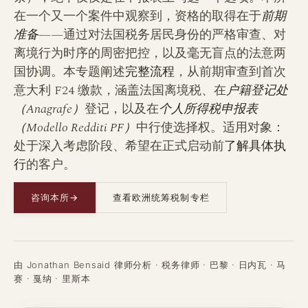
在一个又一个案件中观察到，资格的取得在于
前期
准备
——通过对法国税务居民身份的严格审查、对
离境行为时序的周密把控，以及毫无盲点的法意两
国协调。本专题阐述
完整流程
，从前期审查到首次
意大利 F24 缴款，涵盖法国离境税、在
户籍登记处
（Anagrafe）
登记，以及在
个人所得税申报表
（Modello Redditi PF）
中行使选择权。适用对象：
处于深入考虑阶段、希望在正式启动前
了解具体执
行
的客户。
咨询本所
→
查看欧洲统筹税制专栏
由 Jonathan Bensaid 律师分析 · 税务律师 · 巴黎 · 日内瓦 · 马
赛 · 戛纳 · 里斯本