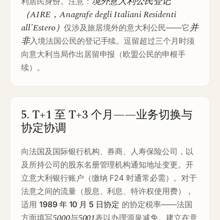
境外意大利公民登记
利居民身份。注意：
（AIRE，Anagrafe degli Italiani Residenti
all'Estero）
并
仅涉及旅居境外的意大利公民——它
非
入境法国公民的登记手续。逗留超过三个月时须
向意大利当局作出居留申报（欧盟公民的申根手
续）。
5. T+1 至 T+3 个月——业务切换与
协定协调
向法国及国际银行机构、券商、人寿保险公司，以
及所持公司的股东名册管理机构通知地址变更。开
立意大利银行账户（缴纳 F24 时通常必需）。对于
法意之间的流量（股息、利息、特许权使用费），
适用
1989 年 10 月 5 日协定
的协定税率——法国
5000
5001
方面填写
与
表以办理源泉减免。建立在意