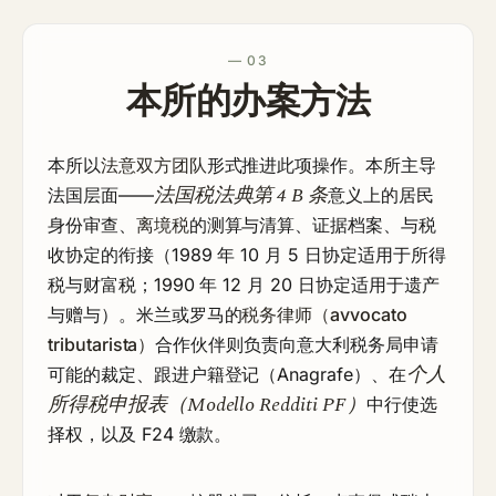
— 03
本所的办案方法
本所以
法意双方团队
形式推进此项操作。本所主导
法国税法典第 4 B 条
法国层面——
意义上的居民
身份审查、
离境税
的测算与清算、证据档案、与税
收协定的衔接（1989 年 10 月 5 日协定适用于所得
税与财富税；1990 年 12 月 20 日协定适用于遗产
与赠与）。米兰或罗马的
税务律师（avvocato
tributarista）
合作伙伴则负责向意大利税务局申请
个人
可能的裁定、跟进户籍登记（Anagrafe）、在
所得税申报表（Modello Redditi PF）
中行使选
择权，以及 F24 缴款。