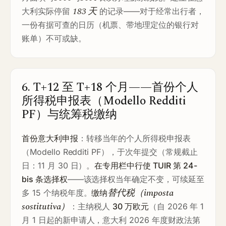
183 天
大利实际停留
的记录——对于经常出行者，
一份有据可查的日历（机票、带地理定位的银行对
账单）不可或缺。
6. T+12 至 T+18 个月——首份个人
所得税申报表（Modello Redditi
PF）与统筹税缴纳
首份意大利申报
：转移当年的个人所得税申报表
（Modello Redditi PF），于次年提交（常规截止
日：11 月 30 日）。
在专用栏中行使 TUIR 第 24-
bis 条选择权
——该选择权当年确定不变，可续延至
替代税（imposta
多 15 个纳税年度。
缴纳
sostitutiva）
：主纳税人
30 万欧元
（自 2026 年 1
月 1 日起的新申请人，意大利 2026 年度财政法第