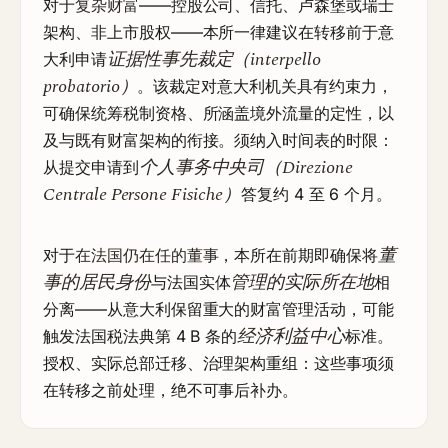
对于
复杂财富
——控股公司、信托、卢森堡或瑞士
架构、非上市股权——本所一律建议在转移前于意
证据性事先裁定（interpello
大利申请
probatorio）
。该裁定对意大利机关具有约束力，
可确保统筹税制资格、所涵盖境外流量的定性，以
及与既有财富架构的衔接。须纳入时间表的时限：
个人事务中央司（Direzione
从提交申请到
Centrale Persone Fisiche）
答复约 4 至 6 个月。
董
对于
在法国仍在任的董事
，本所在前期即确保将
事的居民身份
管理的实际所在地
与法国实体
相
分离——从意大利保留重大的财富管理活动，可能
经济利益中心
触发法国税法典第 4 B 条的
标准。
授权、实际总部迁移、治理架构重组：这些事项须
在转移之前处理，绝不可事后补办。