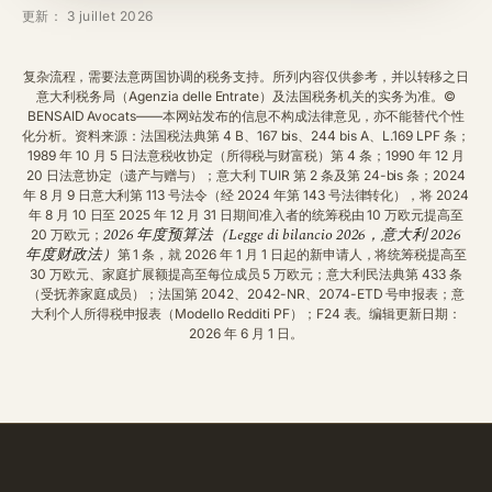
更新： 3 juillet 2026
复杂流程，需要法意两国协调的税务支持。所列内容仅供参考，并以转移之日
意大利税务局（Agenzia delle Entrate）及法国税务机关的实务为准。©
BENSAID Avocats——本网站发布的信息不构成法律意见，亦不能替代个性
化分析。资料来源：法国税法典第 4 B、167 bis、244 bis A、L.169 LPF 条；
1989 年 10 月 5 日法意税收协定（所得税与财富税）第 4 条；1990 年 12 月
20 日法意协定（遗产与赠与）；意大利 TUIR 第 2 条及第 24-bis 条；2024
年 8 月 9 日意大利第 113 号法令（经 2024 年第 143 号法律转化），将 2024
年 8 月 10 日至 2025 年 12 月 31 日期间准入者的统筹税由 10 万欧元提高至
2026 年度预算法（Legge di bilancio 2026，意大利 2026
20 万欧元；
年度财政法）
第 1 条，就 2026 年 1 月 1 日起的新申请人，将统筹税提高至
30 万欧元、家庭扩展额提高至每位成员 5 万欧元；意大利民法典第 433 条
（受抚养家庭成员）；法国第 2042、2042-NR、2074-ETD 号申报表；意
大利个人所得税申报表（Modello Redditi PF）；F24 表。编辑更新日期：
2026 年 6 月 1 日。