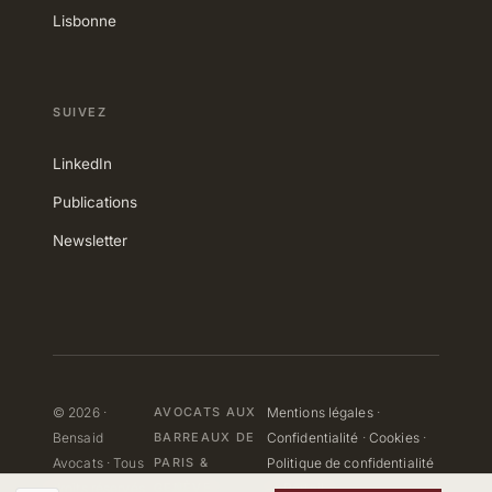
Lisbonne
SUIVEZ
LinkedIn
Publications
Newsletter
© 2026 ·
AVOCATS AUX
Mentions légales
·
Bensaid
BARREAUX DE
Confidentialité
·
Cookies
·
Avocats · Tous
PARIS
&
Politique de confidentialité
droits réservés
GENÈVE
— Portail