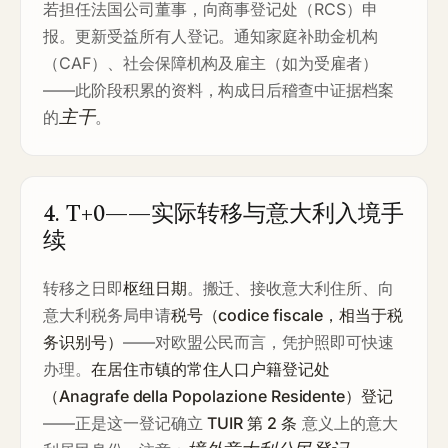
若担任法国公司董事，向商事登记处（RCS）申
报。更新受益所有人登记。通知家庭补助金机构
（CAF）、社会保障机构及雇主（如为受雇者）
——此阶段积累的资料，构成日后稽查中证据档案
主干
的
。
4. T+0——实际转移与意大利入境手
续
转移之日即
枢纽日期
。搬迁、接收意大利住所、向
意大利税务局申请
税号（codice fiscale，相当于税
务识别号）
——对欧盟公民而言，凭护照即可快速
办理。
在居住市镇的常住人口户籍登记处
（Anagrafe della Popolazione Residente）登记
——正是这一登记确立
TUIR 第 2 条
意义上的意大