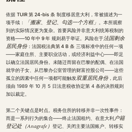
依据
TUIR 第 24-bis 条
制度移居意大利，常被描述为一
「搬家、登记、勾选一个方框」
项手续：
。本所观察
到的实际情况更为复杂。首要风险并非意大利统筹税制的
法国剩余
资格——
10 年中 9 年
规则易于举证。风险在于
居民身份
：
法国税法典第 4 B 条
三项标准中的任何一项
——家庭住所、主要职业活动，或经济利益中心——即足
以确立法国居民身份。未随迁而留在巴黎的配偶、在法国
就学的子女、从巴黎办公室管理的财富控股公司——这些
双重居民身份
孤立的因素中任何一项都可能触发
，此后
须由 1989 年 10 月 5 日法意税收协定第 4 条的决胜规则
加以裁定。
第二个关键点是
时点
。税务住所的转移并非一次性事件：
户籍
而是一系列行为的集合——终止法国租约、在意大利
登记处（Anagrafe）
登记、关闭主要法国账户、转移实