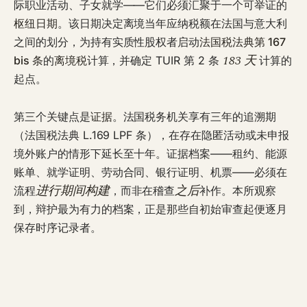
际职业活动、子女就学——它们必须汇聚于一个可举证的
枢纽日期
。该日期决定离境当年应纳税额在法国与意大利
之间的划分，为持有实质性股权者启动
法国税法典第 167
183 天
bis 条
的
离境税
计算，并确定 TUIR 第 2 条
计算的
起点。
第三个关键点是
证据
。法国税务机关享有三年的追溯期
（法国税法典 L.169 LPF 条），在存在隐匿活动或未申报
境外账户的情形下延长至十年。证据档案——租约、能源
账单、就学证明、劳动合同、银行证明、机票——必须在
进行期间构建
之后
流程
，而非在稽查
补作。本所观察
到，辩护最为有力的档案，正是那些自初始审查起便逐月
保存时序记录者。