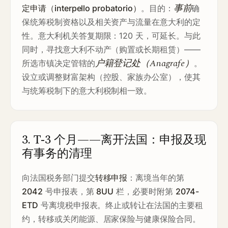
事前
定申请（interpello probatorio）
。目的：
确
保统筹税制资格以及相关资产与流量在意大利的定
性。意大利机关答复期限：120 天，可延长。与此
同时，寻找意大利不动产（购置或长期租赁）——
户籍登记处（Anagrafe）
所选市镇决定管辖的
。
设立或调整财富架构（控股、家族办公室），使其
与统筹税制下的意大利税制相一致。
3. T-3 个月——离开法国：申报及现
有事务的清理
向法国税务部门提交
转移申报
：离境当年的第
2042
号申报表，第
8UU
栏，必要时附第
2074-
ETD
号离境税申报表。终止或转让在法国的主要租
约，转移或关闭能源、居家保险与健康保险合同。