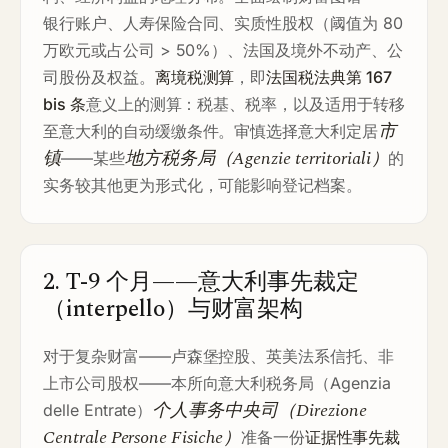
银行账户、人寿保险合同、实质性股权（阈值为 80
万欧元或占公司 > 50%）、法国及境外不动产、公
司股份及权益。
离境税测算
，即
法国税法典第 167
bis 条
意义上的测算：税基、税率，以及适用于转移
市
至意大利的自动缓缴条件。审慎选择意大利定居
镇
地方税务局（Agenzie territoriali）
——某些
的
实务较其他更为形式化，可能影响登记档案。
2. T-9 个月——意大利事先裁定
（interpello）与财富架构
对于复杂财富——卢森堡控股、英美法系信托、非
上市公司股权——本所向意大利税务局（Agenzia
个人事务中央司（Direzione
delle Entrate）
Centrale Persone Fisiche）
准备一份
证据性事先裁