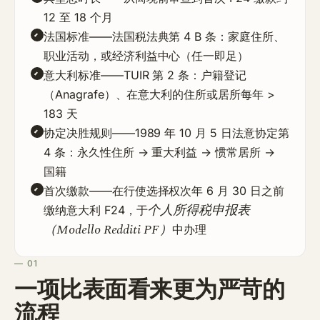
12 至 18 个月
法国标准
——法国税法典第 4 B 条：家庭住所、
职业活动，或经济利益中心（任一即足）
意大利标准
——TUIR 第 2 条：户籍登记
（Anagrafe）、在意大利的住所或居所每年 >
183 天
协定决胜规则
——1989 年 10 月 5 日法意协定第
4 条：永久性住所 → 重大利益 → 惯常居所 →
国籍
首次缴款
——在行使选择权次年 6 月 30 日之前
个人所得税申报表
缴纳意大利 F24，于
（Modello Redditi PF）
中办理
— 01
一项比表面看来更为严苛的
流程