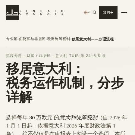
B
E
N
S
A
I
D
预约
›
A
V
O
C
A
T
S
专业领域
财富与非居民
欧洲统筹税制
›
›
›
移居意大利——办理流程
流程专题 · 财富 / 非居民 · 意大利 TUIR 第 24-BIS 条
移居意大利：
税务运作机制，
分步
详解
选择每年
30 万欧元
的
意大利统筹税制
（自 2026 年
1 月 1 日起，依据意大利 2026 年度财政法第 1
条），绝不仅仅是在申报表上勾选一个选项。本所