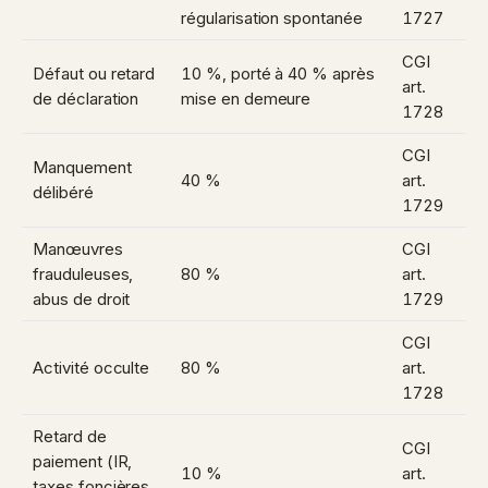
régularisation spontanée
1727
CGI
Défaut ou retard
10 %, porté à 40 % après
art.
de déclaration
mise en demeure
1728
CGI
Manquement
40 %
art.
délibéré
1729
Manœuvres
CGI
frauduleuses,
80 %
art.
abus de droit
1729
CGI
Activité occulte
80 %
art.
1728
Retard de
CGI
paiement (IR,
10 %
art.
taxes foncières,