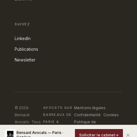
SUIVEZ
LinkedIn
Publications
Newsletter
© 2026 ·
AVOCATS AUX
Mentions légales
·
Bensaid
BARREAUX DE
Confidentialité
·
Cookies
·
Avocats · Tous
PARIS
&
Politique de
droits réservés
GENÈVE
confidentialité — Portail
Bensaid Avocats — Paris ·
×
Solliciter le cabinet
→