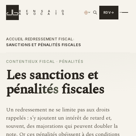
B
E
N
S
A
I
D
RDV
›
A
V
O
C
A
T
S
ACCUEIL
REDRESSEMENT FISCAL
›
›
SANCTIONS ET PÉNALITÉS FISCALES
CONTENTIEUX FISCAL · PÉNALITÉS
Les
sanctions et
pénalités
fiscales
Un redressement ne se limite pas aux droits
rappelés : s’y ajoutent un intérêt de retard et,
souvent, des majorations qui peuvent doubler la
note. Or ces pénalités obéissent à des conditions