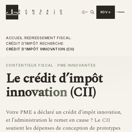
B
E
N
S
A
I
D
RDV
›
A
V
O
C
A
T
S
ACCUEIL
REDRESSEMENT FISCAL
›
›
CRÉDIT D’IMPÔT RECHERCHE
›
CRÉDIT D’IMPÔT INNOVATION (CII)
CONTENTIEUX FISCAL · PME INNOVANTES
Le
crédit d’impôt
innovation
(CII)
Votre PME a déclaré un crédit d’impôt innovation,
et l’administration le remet en cause ? Le CII
soutient les dépenses de conception de prototypes