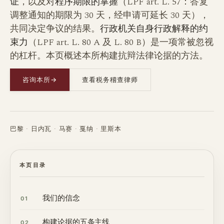
证
，以及对
程序期限的掌握
（LPF art. L. 57：答复
调整通知的期限为 30 天，经申请可延长 30 天），
共同决定争议的结果。
行政机关自身行政解释的约
束力
（LPF art. L. 80 A 及 L. 80 B）是一项常被忽视
的杠杆。本页概述本所构建抗辩法律论据的方法。
咨询本所
→
查看税务稽查律师
巴黎 · 日内瓦 · 马赛 · 戛纳 · 里斯本
本页目录
我们的信念
01
构建论据的五条主线
02