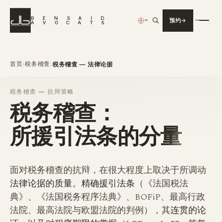
B
E
N
S
A
I
D
预约
›
A
V
O
C
A
T
S
首页
税务稽查
›
›
税务稽查 — 法律论据
税务稽查 — 抗辩策略
税务稽查：
所援引法条的
分量
面对税务稽查的抗辩，在很大程度上取决于所调动
法律论据的质量
。
精确援引法条
（《法国税法
典》、《法国税务程序法典》、BOFiP、最高行政
法院、最高法院与欧盟法院的判例），其
连贯的论