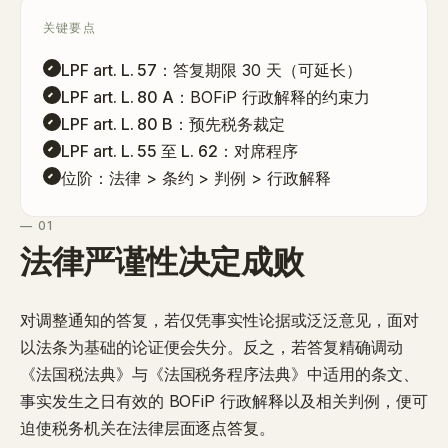
关键要点
LPF art. L. 57
：答复期限 30 天（可延长）
LPF art. L. 80 A
：BOFiP 行政解释的约束力
LPF art. L. 80 B
：预先税务裁定
LPF art. L. 55 至 L. 62
：对席程序
位阶
：法律 > 条约 > 判例 > 行政解释
— 01
法律严谨性决定成败
对
调整通知
的答复，若仅凭事实性论据或泛泛意见，面对
以
法条
为基础的论证便会失分。反之，若答复精确调动
《法国税法典》与《法国税务程序法典》中适用的条文、
事实发生之日有效的 BOFiP 行政解释以及相关判例，便可
迫使税务机关在法律层面
逐点答复
。