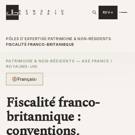
B
E
N
S
A
I
D
RDV
A
V
O
C
A
T
S
PÔLES D'EXPERTISE
PATRIMOINE & NON-RÉSIDENTS
›
›
FISCALITÉ FRANCO-BRITANNIQUE
PATRIMOINE & NON-RÉSIDENTS — AXE FRANCE /
ROYAUME-UNI
Français
›
Fiscalité franco-
britannique :
conventions,