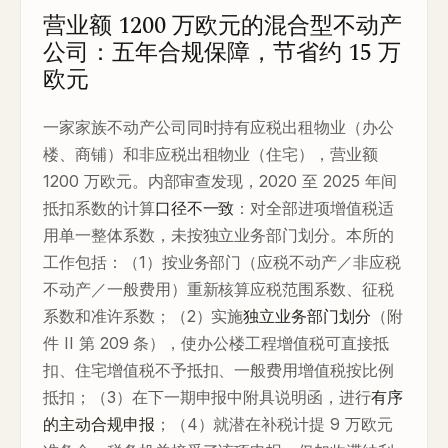
营业额 1200 万欧元的混合型不动产
公司：五年合规保障，节省约 15 万
欧元
一家家族不动产公司同时持有应税出租物业（办公
楼、商铺）和非应税出租物业（住宅），营业额
1200 万欧元。内部审查发现，2020 至 2025 年间
抵扣系数的计算
口径不一致
：对全部进项增值税适
用单一整体系数，未按独立业务部门划分。本所的
工作包括：（1）按业务部门（应税不动产／非应税
不动产／一般费用）重新核算应税范围系数、征税
系数和准许系数；（2）实施
独立业务部门划分
（附
件 II 第 209 条），使办公楼工程增值税可直接抵
扣、住宅增值税不予抵扣、一般费用增值税按比例
抵扣；（3）在下一期申报中附具说明函，进行
有序
的主动合规申报
；（4）就潜在补税计提 9 万欧元