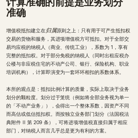
计算准确的前提是业务划分
准确
归属
增值税抵扣
建立在
原则之上：只有
用于可产生抵扣权
交易
的货物和服务，其进项增值税方可抵扣。对于全部交
易均应税的纳税人（商业、传统工业），系数为 1，享有
完整的抵扣权。对于
部分免税
的纳税人（同时出租应税办
公楼与非应税住宅的不动产公司、银行、保险机构、职业
培训机构），计算即演变为一套
环环相扣的系数体系
。
本所的观点是：抵扣比例计算的质量，实际上取决于业务
划分的颗粒度
。划分过于笼统（例如将全部业务视为单一
的「不动产业务」），会得出一个整体系数，因资产不同
而高估或低估抵扣权。而按
独立业务部门
划分（法国税法
典附件 II 第 209 条），可将进项增值税直接归属于相应
部门，对纳税人而言几乎总是更为有利的方案。