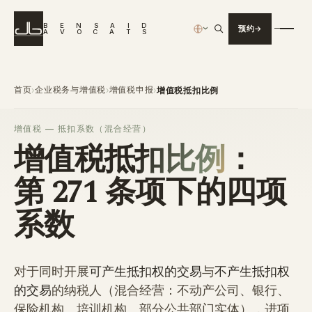
B
E
N
S
A
I
D
预约
›
A
V
O
C
A
T
S
首页
企业税务与增值税
增值税申报
›
›
›
增值税抵扣比例
增值税 — 抵扣系数（混合经营）
增值税抵扣比例
：
第 271 条项下的四项
系数
对于同时开展
可产生抵扣权的交易
与
不产生抵扣权
的交易
的纳税人（混合经营：不动产公司、银行、
保险机构、培训机构、部分公共部门实体），进项