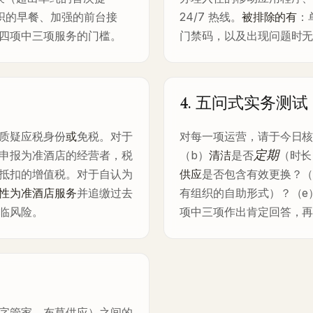
织的早餐、加强的前台接
24/7 热线。
被排除的有
：
四项中三项服务的门槛。
门禁码，以及出现问题时
4. 五问式实务测试
质疑应税身份
或
免税。对于
对每一项运营，请于今日核
定期
申报为准酒店的经营者，税
（b）
清洁
是否
（时长
抵扣的增值税。对于自认为
供应
是否包含有效更换？（
性为准酒店服务
并追缴过去
有组织的自助形式）？（e
临风险。
项中三项作出肯定回答，再
字管家、布草供应）之间的