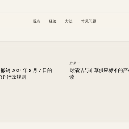
观点
经验
方法
常见问题
后果一
销 2024 年 8 月 7 日的
对清洁与布草供应标准的严
FiP 行政规则
读