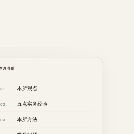
本页导航
本所观点
01
五点实务经验
02
本所方法
03