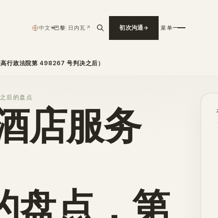
中文
巴黎
日内瓦
↗
初次沟通
菜单
›
高行政法院第 498267 号判决之后）
判决之后的盘点
年准酒店服务
的盘点，第