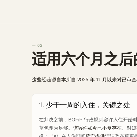
— 02
适用六个月之后
这些经验源自本所自 2025 年 11 月以来对
1. 少于一周的入住，关键之处
在判决之前，BOFiP 行政规则容许入住开
草包即为足够。
该容许如今已不复存在
。对短
择：（a）在入住期间
确实提供
清洁及布草更