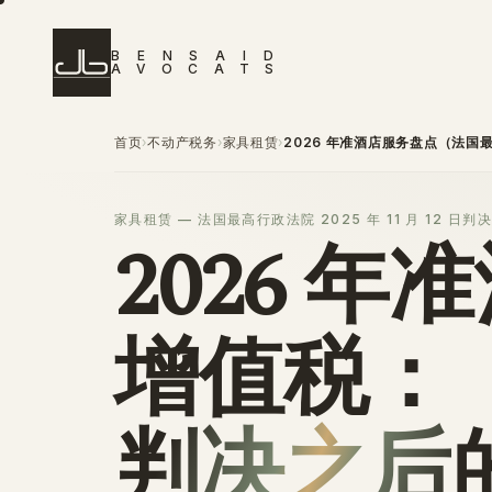
B
E
N
S
A
I
D
A
V
O
C
A
T
S
首页
不动产税务
家具租赁
›
›
›
2026 年准酒店服务盘点（法国最
家具租赁 — 法国最高行政法院 2025 年 11 月 12 日
2026 
增值税：
判决之后