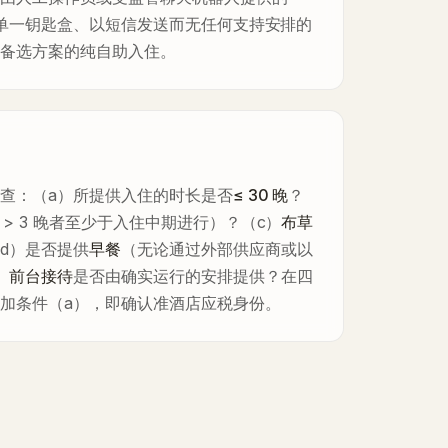
单一钥匙盒、以短信发送而无任何支持安排的
无备选方案的纯自助入住。
查：（a）所提供入住的时长是否
≤ 30 晚
？
 > 3 晚者至少于入住中期进行）？（c）
布草
d）是否提供
早餐
（无论通过外部供应商或以
）
前台接待
是否由确实运行的安排提供？在四
加条件（a），即确认准酒店应税身份。