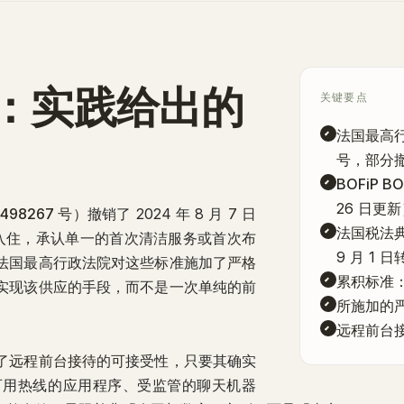
：实践给出的
关键要点
法国最高行政
号
，部分撤
BOFiP BO
26 日更
498267 号）
撤销了 2024 年 8 月 7 日
法国税法典第 
期入住，承认单一的首次清洁服务或首次布
9 月 1 
法国最高行政法院对这些标准施加了
严格
累积标准
实现该供应的手段，而不是一次单纯的前
所施加的
远程前台
了
远程前台接待
的可接受性，只要其确实
可用热线的应用程序、受监管的聊天机器