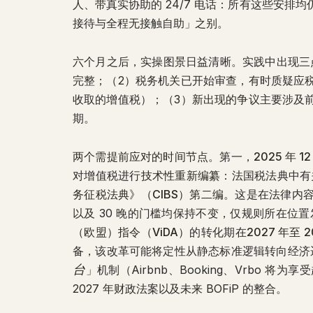
人、带真实协助的 24/7 电话：所有这些安
接待与全程无接触自助」之别。
六个月之后，实操图景日益清晰。实践中出现三
完整；（2）税务机关已开始审查，有时质疑应
收取的增值税）；（3）
新出现的争议
主要涉及
期。
两个需提前应对的时间节点
。第一，
2025 年 1
对增值税进行
技术性重新编纂
：法国税法典中有关
务征税法典》（CIBS）第二编
。这是在法律内
以及 30 晚的门槛均保持不变，仅规则所在位
（欧盟）指令（ViDA）
的转化期在
2027 年至 2
备，该改革可能将定性从静态标准逻辑转向经济
台
」机制（Airbnb、Booking、Vrbo
2027 年财政法案以及未来 BOFiP 的整合。