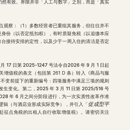
排均仍然有效。界限并非「人工与数字」之别，而是「真实
点观察：（1）多数经营者已重组其服务，但往往并不
税身份（以否定抵扣权），有时质疑免税（以追缴本应
前台接待安排的定性，以及少于一周入住的清洁是否定
2 月 17 日第 2025-1247 号法令
自
2026 年 9 月 1 日
起
增值税的条文（包括第 261 D 条）转入
《商品与服
容不变前提下的重新编号：四项服务中满足三项的规则
置发生变化。第二，
2025 年 3 月 11 日第 2025/516 号
028 年 6 月
之间分阶段进行，为一次
实质性改革
作准
促成型平
逻辑（与酒店业形成实际竞争），并引入「
 将为享受起征点免税的出租人自行收取增值税）。请密切关注