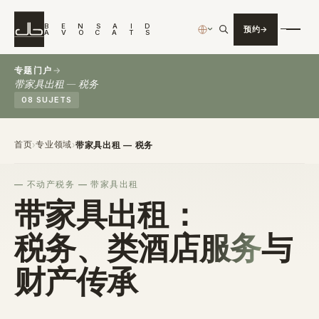
B
E
N
S
A
I
D
预约
›
A
V
O
C
A
T
S
专题门户
→
带家具出租 — 税务
08 SUJETS
首页
专业领域
›
›
带家具出租 — 税务
不动产税务 — 带家具出租
带家具出租：
税务、
类酒店服务
与
财产传承