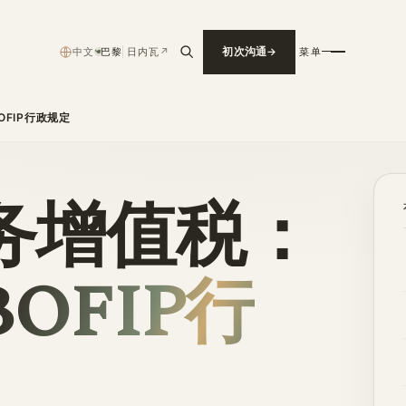
中文
巴黎
日内瓦
↗
初次沟通
菜单
›
FIP行政规定
务增值税：
BOFIP行