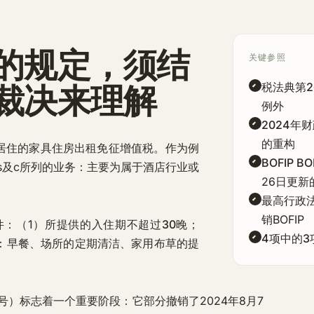
的规定，须结
关键参照
裁决来理解
税法典第26
例外
2024年
的重构
居住的家具住房出租免征增值税。
作为例
BOFIP BO
bis及c所列的业务：主要为属于酒店行业或
26日更新
最高行政法院
销BOFIP
件：（1）所提供的入住期不超过
30晚
；
4项中的3
：早餐、场所的定期清洁、家用布草的提
7号）
标志着一个重要阶段：它部分撤销了2024年8月7