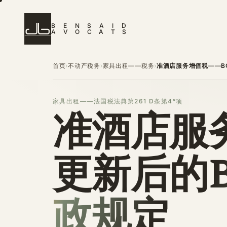
B
E
N
S
A
I
D
A
V
O
C
A
T
S
首页
不动产税务
家具出租——税务
›
›
›
准酒店服务增值税——BO
家具出租——法国税法典第261 D条第4°项
准酒店服
更新后的
政规定