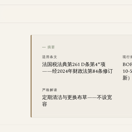
— 摘要
适用条文
现行
法国税法典第261 D条第4°项
BOF
——经2024年财政法第84条修订
10
新
严格解读
定期清洁与更换布草——不设宽
容