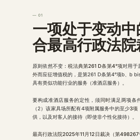
— 01
一项处于变动中
合最高行政法院
原则依然不变：
税法典第261 D条第4°项
对用于
外
而应征增值税的，是第261 D条第4°项b、b 
具有类似功能行业的服务（准酒店服务）。
要构成准酒店服务的定性，须
同时
满足两项条
（2）该家具场所配有4项附属服务中的至少
3项
供，以及对客人的接待（即使非个性化接待）。
最高行政法院2025年11月12日裁决（第49826