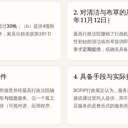
2. 对清洁与布草
年11月12日）
超过
30晚
；（b）提供4项附
，家具出租依据第261 D
最高行政法院撤销了行政
性初始的清洁或布草提供
要求
定期提供
，或确实具
条件
4. 具备手段与实
所接受并经最高行政法院确
BOFIP行政规定认为，服
引与信息
服务。仅一个孤立
接或通过受托人提供，而
排（可视对讲、应用程序、
店服务的是整合式的服务