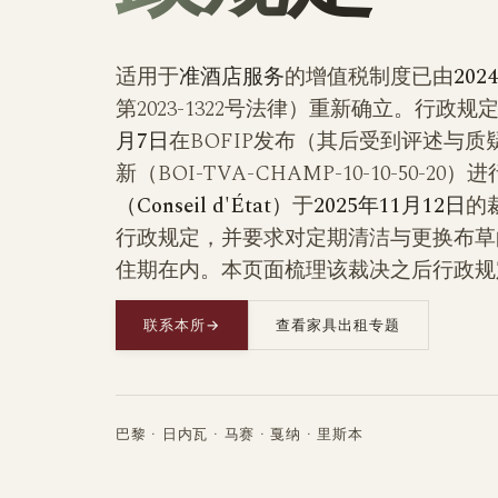
适用于
准酒店服务
的增值税制度已由
20
第2023-1322号法律）重新确立。行政
月7日
在BOFIP发布（其后受到评述与
新（BOI-TVA-CHAMP-10-10-50-2
（Conseil d'État）
于
2025年11月12日
的
行政规定，并要求对定期清洁与更换布草
住期在内。本页面梳理该裁决之后行政规
联系本所
→
查看家具出租专题
巴黎 · 日内瓦 · 马赛 · 戛纳 · 里斯本