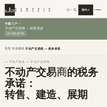
B
E
N
S
A
I
D
预约
›
A
V
O
C
A
T
S
专题门户
→
不动产交易商 — 税务承诺
07 SUJETS
首页
专业领域
›
›
不动产交易商 — 税务承诺
不动产税务 — 不动产交易商
不动产交易商
的税务
承诺：
转售、建造、展期